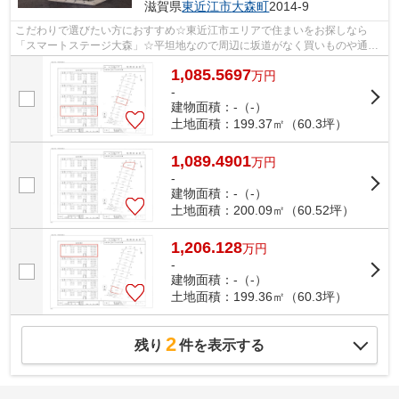
滋賀県
東近江市
大森町
2014-9
こだわりで選びたい方におすすめ☆東近江市エリアで住まいをお探しなら
「スマートステージ大森」☆平坦地なので周辺に坂道がなく買いものや通勤
での負担が少ない立地です☆お客様にご満足...
1,085.5697
万
円
-
建物面積：-（-）
土地面積：199.37㎡（60.3坪）
1,089.4901
万
円
-
建物面積：-（-）
土地面積：200.09㎡（60.52坪）
1,206.128
万
円
-
建物面積：-（-）
土地面積：199.36㎡（60.3坪）
2
残り
件を表示する