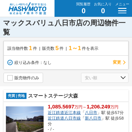
閲覧履歴
お気に入り
メニュー
0
0
マックスバリュ八日市店の周辺物件一
覧
1
5
1～1
該当物件数
件
販売数
件
件を表示
変更
絞り込み条件：
なし
販売物件のみ
スマートステージ大森
売買 | 売地
1,085.5697
1,206.249
万円～
万円
近江鉄道近江本線
「
八日市
」駅 徒歩57分
近江鉄道八日市線
「
新八日市
」駅 徒歩58
分
- / -