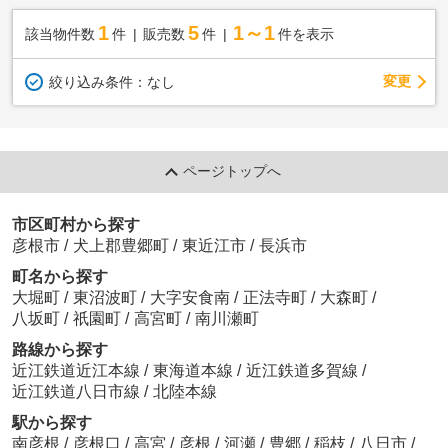
1
5
1～1
該当物件数
件
販売数
件
件を表示
変更
絞り込み条件：
なし
ページトップへ
市区町村から探す
彦根市
/
犬上郡豊郷町
/
東近江市
/
長浜市
町名から探す
大堀町
/
東沼波町
/
大字安食南
/
正法寺町
/
大森町
/
八坂町
/
祇園町
/
高宮町
/
南川瀬町
路線から探す
近江鉄道近江本線
/
東海道本線
/
近江鉄道多賀線
/
近江鉄道八日市線
/
北陸本線
駅から探す
南彦根
/
彦根口
/
高宮
/
彦根
/
河瀬
/
豊郷
/
稲枝
/
八日市
/