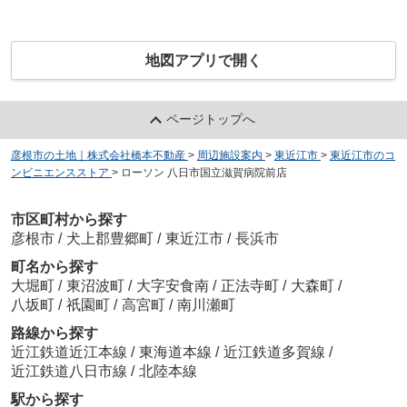
地図アプリで開く
ページトップへ
彦根市の土地｜株式会社橋本不動産
>
周辺施設案内
>
東近江市
>
東近江市のコ
ンビニエンスストア
>
ローソン 八日市国立滋賀病院前店
市区町村から探す
彦根市
/
犬上郡豊郷町
/
東近江市
/
長浜市
町名から探す
大堀町
/
東沼波町
/
大字安食南
/
正法寺町
/
大森町
/
八坂町
/
祇園町
/
高宮町
/
南川瀬町
路線から探す
近江鉄道近江本線
/
東海道本線
/
近江鉄道多賀線
/
近江鉄道八日市線
/
北陸本線
駅から探す