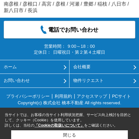
南彦根
/
彦根口
/
高宮
/
彦根
/
河瀬
/
豊郷
/
稲枝
/
八日市
/
新八日市
/
長浜
電話でお問い合わせ
営業時間：
9:00～18：00
定休日：
日曜祝日・第２第４土曜日
ホーム
会社概要
お問い合わせ
物件リクエスト
プライバシーポリシー
利用規約
アクセスマップ
PCサイト
Copyright(c) 株式会社 橋本不動産 All rights reserved.
当サイトでは、お客様の当サイト利用状況把握、サービス向上検討を目的と
して、クッキー（Cookie）を使用しています。
詳しくは、当社の
「Cookieの取扱いについて」
をご確認ください。
閉じる