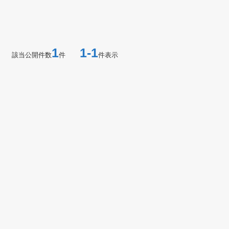
1
1-1
該当公開件数
件
件表示