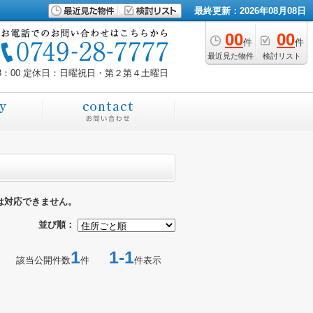
最終更新：2026年08月08日
00
00
件
件
最近見た物件
検討リスト
8：00
定休日：日曜祝日・第２第４土曜日
は対応できません。
並び順：
1
1-1
該当公開件数
件
件表示