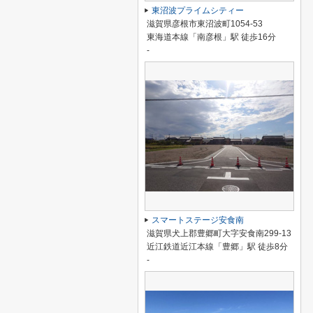
東沼波プライムシティー
滋賀県彦根市東沼波町1054-53
東海道本線「南彦根」駅 徒歩16分
-
スマートステージ安食南
滋賀県犬上郡豊郷町大字安食南299-13
近江鉄道近江本線「豊郷」駅 徒歩8分
-