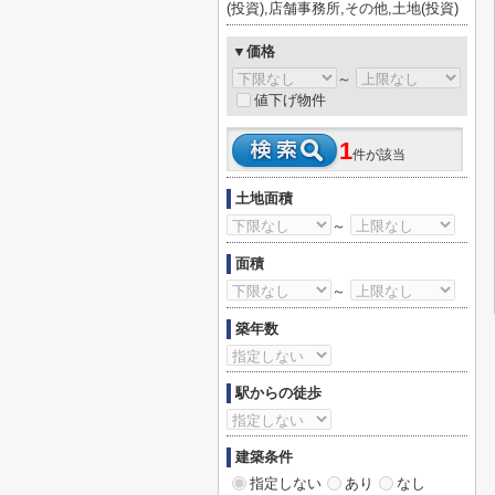
(投資),店舗事務所,その他,土地(投資)
▼価格
～
値下げ物件
1
件が該当
土地面積
～
面積
～
築年数
駅からの徒歩
建築条件
指定しない
あり
なし