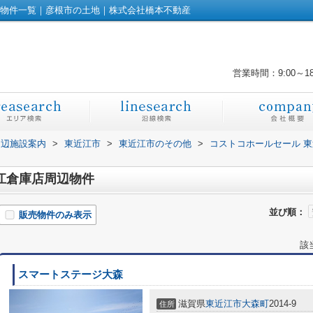
の物件一覧｜彦根市の土地｜株式会社橋本不動産
営業時間：9:00～1
周辺施設案内
>
東近江市
>
東近江市のその他
>
コストコホールセール 
江倉庫店周辺物件
並び順：
販売物件のみ表示
該
スマートステージ大森
滋賀県
東近江市
大森町
2014-9
住所