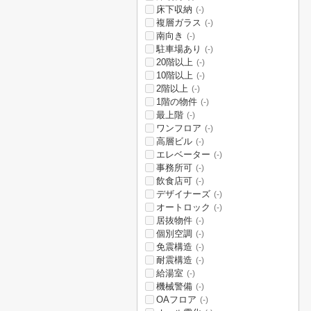
床下収納
(-)
複層ガラス
(-)
南向き
(-)
駐車場あり
(-)
20階以上
(-)
10階以上
(-)
2階以上
(-)
1階の物件
(-)
最上階
(-)
ワンフロア
(-)
高層ビル
(-)
エレベーター
(-)
事務所可
(-)
飲食店可
(-)
デザイナーズ
(-)
オートロック
(-)
居抜物件
(-)
個別空調
(-)
免震構造
(-)
耐震構造
(-)
給湯室
(-)
機械警備
(-)
OAフロア
(-)