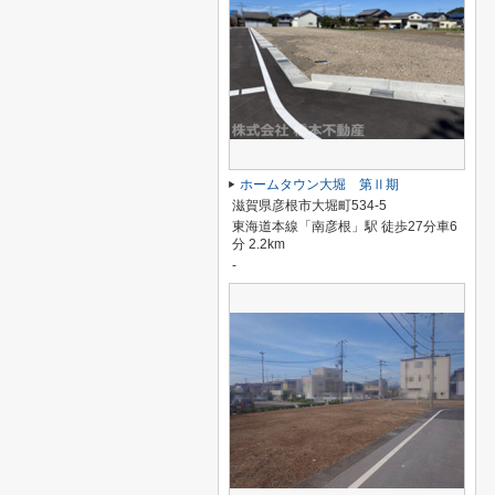
ホームタウン大堀 第Ⅱ期
滋賀県彦根市大堀町534-5
東海道本線「南彦根」駅 徒歩27分車6
分 2.2km
-