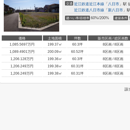
交通
近江鉄道近江本線
「
八日市
」駅 
近江鉄道八日市線
「
新八日市
」駅
60%/200%
建ぺい率/容積率
建築条件
価格
土地面積
坪数
販売区画 / 総区画数
1,085.5697
万円
199.37㎡
60.3坪
8区画 / 8区画
1,089.4901
万円
200.09㎡
60.52坪
8区画 / 8区画
1,206.128
万円
199.36㎡
60.3坪
8区画 / 8区画
1,206.249
万円
199.38㎡
60.31坪
8区画 / 8区画
1,206.249
万円
199.38㎡
60.31坪
8区画 / 8区画
該