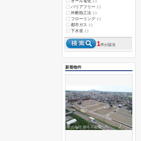
オール電化
(-)
バリアフリー
(-)
外断熱工法
(-)
フローリング
(-)
都市ガス
(-)
下水道
(-)
1
件が該当
新着物件