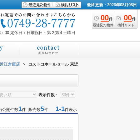
最終更新：2026年08月08日
00
00
件
件
最近見た物件
検討リスト
8：00
定休日：日曜祝日・第２第４土曜日
東近江倉庫店
>
コストコホールセール 東近
表示件数：
1
5
1-1
当公開件数
件 販売数
件
件表示