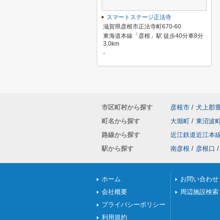
スマートステージ正法寺
滋賀県彦根市正法寺町670-60
東海道本線「彦根」駅 徒歩40分車8分
3.0km
-
市区町村から探す
彦根市
/
犬上郡
町名から探す
大堀町
/
東沼波
路線から探す
近江鉄道近江本
駅から探す
南彦根
/
彦根口
/
ホーム
お問い合わせ
会社概要
周辺施設検索
プライバシーポリシー
利用規約