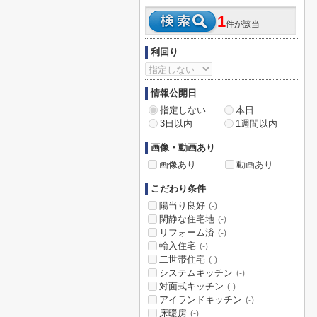
1
件が該当
利回り
情報公開日
指定しない
本日
3日以内
1週間以内
画像・動画あり
画像あり
動画あり
こだわり条件
陽当り良好
(-)
閑静な住宅地
(-)
リフォーム済
(-)
輸入住宅
(-)
二世帯住宅
(-)
システムキッチン
(-)
対面式キッチン
(-)
アイランドキッチン
(-)
床暖房
(-)