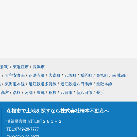
豊郷町
/
東近江市
/
長浜市
町
/
大字安食南
/
正法寺町
/
大森町
/
八坂町
/
祇園町
/
高宮町
/
南川瀬町
線
/
東海道本線
/
近江鉄道多賀線
/
近江鉄道八日市線
/
北陸本線
高宮
/
彦根
/
河瀬
/
豊郷
/
稲枝
/
八日市
/
新八日市
/
長浜
彦根市で土地を探すなら株式会社橋本不動産へ
滋賀県彦根市野口町２８３－２
TEL:0749-28-7777