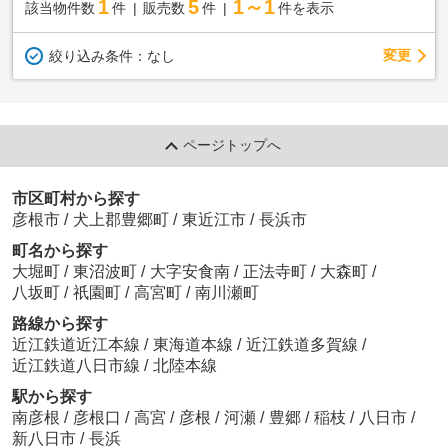
1
5
1～1
該当物件数
件
販売数
件
件を表示
変更
絞り込み条件：
なし
ページトップへ
市区町村から探す
彦根市
/
犬上郡豊郷町
/
東近江市
/
長浜市
町名から探す
大堀町
/
東沼波町
/
大字安食南
/
正法寺町
/
大森町
/
八坂町
/
祇園町
/
高宮町
/
南川瀬町
路線から探す
近江鉄道近江本線
/
東海道本線
/
近江鉄道多賀線
/
近江鉄道八日市線
/
北陸本線
駅から探す
南彦根
/
彦根口
/
高宮
/
彦根
/
河瀬
/
豊郷
/
稲枝
/
八日市
/
新八日市
/
長浜