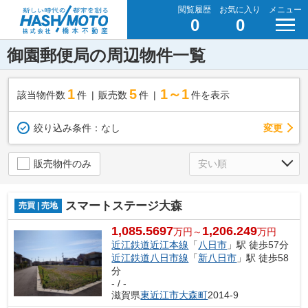
閲覧履歴
お気に入り
メニュー
0
0
御園郵便局の周辺物件一覧
1
5
1～1
該当物件数
件
販売数
件
件を表示
変更
絞り込み条件：
なし
販売物件のみ
スマートステージ大森
売買 | 売地
1,085.5697
1,206.249
万円～
万円
近江鉄道近江本線
「
八日市
」駅 徒歩57分
近江鉄道八日市線
「
新八日市
」駅 徒歩58
分
- / -
滋賀県
東近江市
大森町
2014-9