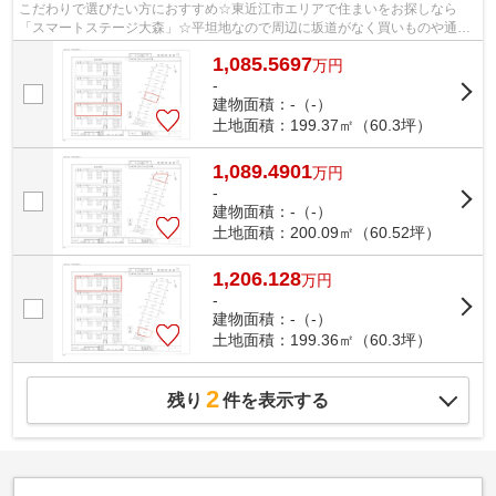
こだわりで選びたい方におすすめ☆東近江市エリアで住まいをお探しなら
「スマートステージ大森」☆平坦地なので周辺に坂道がなく買いものや通勤
での負担が少ない立地です☆お客様にご満足...
1,085.5697
万
円
-
建物面積：-（-）
土地面積：199.37㎡（60.3坪）
1,089.4901
万
円
-
建物面積：-（-）
土地面積：200.09㎡（60.52坪）
1,206.128
万
円
-
建物面積：-（-）
土地面積：199.36㎡（60.3坪）
2
残り
件を表示する