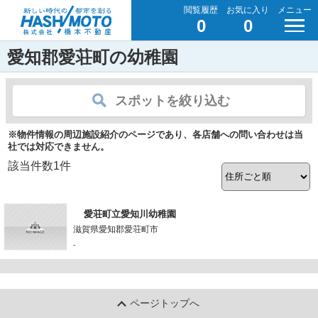
閲覧履歴
お気に入り
メニュー
0
0
愛知郡愛荘町の幼稚園
スポットを絞り込む
※物件情報の周辺施設紹介のページであり、各店舗への問い合わせは当
社では対応できません。
該当件数
1
件
愛荘町立愛知川幼稚園
滋賀県愛知郡愛荘町市
-
ページトップへ