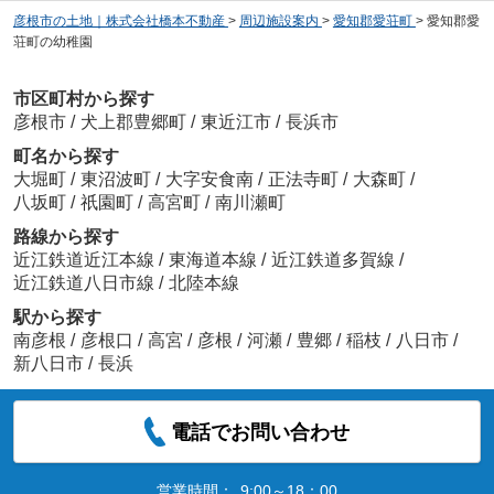
彦根市の土地｜株式会社橋本不動産
>
周辺施設案内
>
愛知郡愛荘町
>
愛知郡愛
荘町の幼稚園
市区町村から探す
彦根市
/
犬上郡豊郷町
/
東近江市
/
長浜市
町名から探す
大堀町
/
東沼波町
/
大字安食南
/
正法寺町
/
大森町
/
八坂町
/
祇園町
/
高宮町
/
南川瀬町
路線から探す
近江鉄道近江本線
/
東海道本線
/
近江鉄道多賀線
/
近江鉄道八日市線
/
北陸本線
駅から探す
南彦根
/
彦根口
/
高宮
/
彦根
/
河瀬
/
豊郷
/
稲枝
/
八日市
/
新八日市
/
長浜
電話でお問い合わせ
営業時間：
9:00～18：00