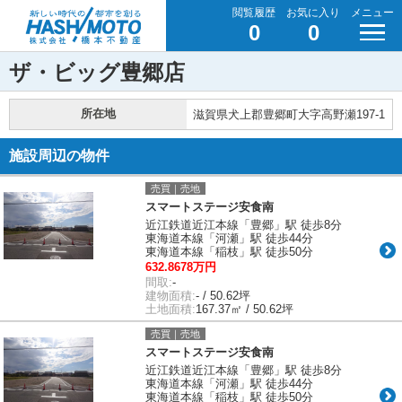
閲覧履歴
お気に入り
メニュー
0
0
ザ・ビッグ豊郷店
所在地
滋賀県犬上郡豊郷町大字高野瀬197-1
施設周辺の物件
売買｜売地
スマートステージ安食南
近江鉄道近江本線「豊郷」駅 徒歩8分
東海道本線「河瀬」駅 徒歩44分
東海道本線「稲枝」駅 徒歩50分
632.8678万円
間取:
-
建物面積:
- / 50.62坪
土地面積:
167.37㎡ / 50.62坪
売買｜売地
スマートステージ安食南
近江鉄道近江本線「豊郷」駅 徒歩8分
東海道本線「河瀬」駅 徒歩44分
東海道本線「稲枝」駅 徒歩50分