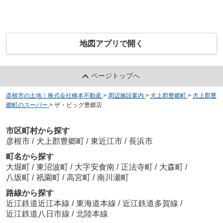
地図アプリで開く
ページトップへ
彦根市の土地｜株式会社橋本不動産
>
周辺施設案内
>
犬上郡豊郷町
>
犬上郡豊
郷町のスーパー
>
ザ・ビッグ豊郷店
市区町村から探す
彦根市
/
犬上郡豊郷町
/
東近江市
/
長浜市
町名から探す
大堀町
/
東沼波町
/
大字安食南
/
正法寺町
/
大森町
/
八坂町
/
祇園町
/
高宮町
/
南川瀬町
路線から探す
近江鉄道近江本線
/
東海道本線
/
近江鉄道多賀線
/
近江鉄道八日市線
/
北陸本線