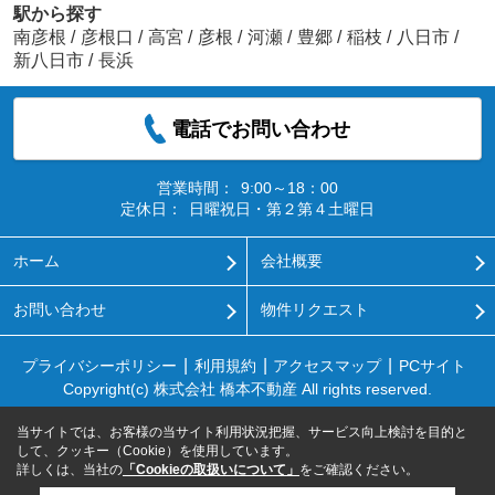
駅から探す
南彦根
/
彦根口
/
高宮
/
彦根
/
河瀬
/
豊郷
/
稲枝
/
八日市
/
新八日市
/
長浜
電話でお問い合わせ
営業時間：
9:00～18：00
定休日：
日曜祝日・第２第４土曜日
ホーム
会社概要
お問い合わせ
物件リクエスト
プライバシーポリシー
利用規約
アクセスマップ
PCサイト
Copyright(c) 株式会社 橋本不動産 All rights reserved.
当サイトでは、お客様の当サイト利用状況把握、サービス向上検討を目的と
して、クッキー（Cookie）を使用しています。
詳しくは、当社の
「Cookieの取扱いについて」
をご確認ください。