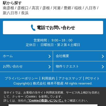
駅から探す
南彦根
/
彦根口
/
高宮
/
彦根
/
河瀬
/
豊郷
/
稲枝
/
八日市
/
新八日市
/
長浜
電話でお問い合わせ
営業時間：
9:00～18：00
定休日：
日曜祝日・第２第４土曜日
ホーム
会社概要
お問い合わせ
物件リクエスト
プライバシーポリシー
利用規約
アクセスマップ
PCサイト
Copyright(c) 株式会社 橋本不動産 All rights reserved.
当サイトでは、お客様の当サイト利用状況把握、サービス向上検討を目的と
して、クッキー（Cookie）を使用しています。
詳しくは、当社の
「Cookieの取扱いについて」
をご確認ください。