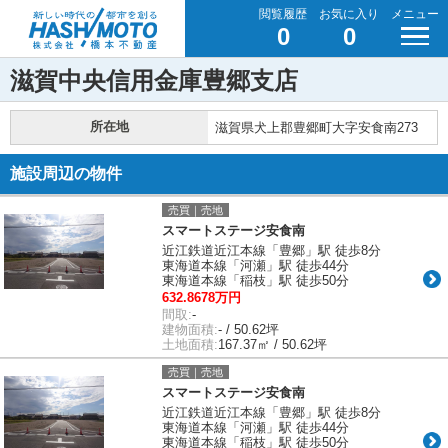
閲覧履歴
お気に入り
メニュー
0
0
滋賀中央信用金庫豊郷支店
所在地
滋賀県犬上郡豊郷町大字安食南273
施設周辺の物件
売買｜売地
スマートステージ安食南
近江鉄道近江本線「豊郷」駅 徒歩8分
東海道本線「河瀬」駅 徒歩44分
東海道本線「稲枝」駅 徒歩50分
632.8678万円
間取:
-
建物面積:
- / 50.62坪
土地面積:
167.37㎡ / 50.62坪
売買｜売地
スマートステージ安食南
近江鉄道近江本線「豊郷」駅 徒歩8分
東海道本線「河瀬」駅 徒歩44分
東海道本線「稲枝」駅 徒歩50分