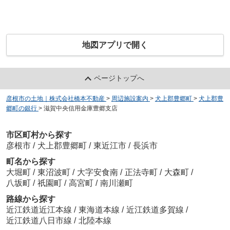
地図アプリで開く
ページトップへ
彦根市の土地｜株式会社橋本不動産
>
周辺施設案内
>
犬上郡豊郷町
>
犬上郡豊
郷町の銀行
>
滋賀中央信用金庫豊郷支店
市区町村から探す
彦根市
/
犬上郡豊郷町
/
東近江市
/
長浜市
町名から探す
大堀町
/
東沼波町
/
大字安食南
/
正法寺町
/
大森町
/
八坂町
/
祇園町
/
高宮町
/
南川瀬町
路線から探す
近江鉄道近江本線
/
東海道本線
/
近江鉄道多賀線
/
近江鉄道八日市線
/
北陸本線