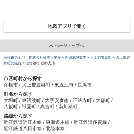
地図アプリで開く
ページトップへ
彦根市の土地｜株式会社橋本不動産
>
周辺施設案内
>
犬上郡豊郷町
>
犬上郡豊
郷町の銀行
>
滋賀銀行 豊郷支店
市区町村から探す
彦根市
/
犬上郡豊郷町
/
東近江市
/
長浜市
町名から探す
大堀町
/
東沼波町
/
大字安食南
/
正法寺町
/
大森町
/
八坂町
/
祇園町
/
高宮町
/
南川瀬町
路線から探す
近江鉄道近江本線
/
東海道本線
/
近江鉄道多賀線
/
近江鉄道八日市線
/
北陸本線