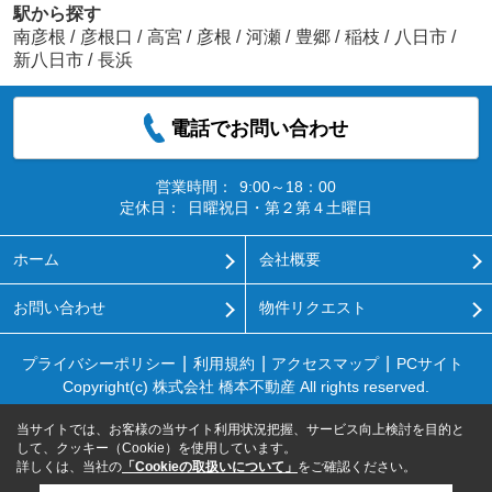
駅から探す
南彦根
/
彦根口
/
高宮
/
彦根
/
河瀬
/
豊郷
/
稲枝
/
八日市
/
新八日市
/
長浜
電話でお問い合わせ
営業時間：
9:00～18：00
定休日：
日曜祝日・第２第４土曜日
ホーム
会社概要
お問い合わせ
物件リクエスト
プライバシーポリシー
利用規約
アクセスマップ
PCサイト
Copyright(c) 株式会社 橋本不動産 All rights reserved.
当サイトでは、お客様の当サイト利用状況把握、サービス向上検討を目的と
して、クッキー（Cookie）を使用しています。
詳しくは、当社の
「Cookieの取扱いについて」
をご確認ください。