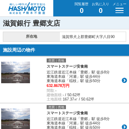
閲覧履歴
お気に入り
メニュー
0
0
滋賀銀行 豊郷支店
所在地
滋賀県犬上郡豊郷町大字八目90
施設周辺の物件
売買｜売地
スマートステージ安食南
近江鉄道近江本線「豊郷」駅 徒歩8分
東海道本線「河瀬」駅 徒歩44分
東海道本線「稲枝」駅 徒歩50分
632.8678万円
間取:
-
建物面積:
- / 50.62坪
土地面積:
167.37㎡ / 50.62坪
売買｜売地
スマートステージ安食南
近江鉄道近江本線「豊郷」駅 徒歩8分
東海道本線「河瀬」駅 徒歩44分
東海道本線「稲枝」駅 徒歩50分