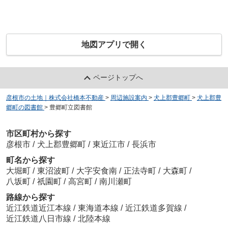
地図アプリで開く
ページトップへ
彦根市の土地｜株式会社橋本不動産
>
周辺施設案内
>
犬上郡豊郷町
>
犬上郡豊
郷町の図書館
>
豊郷町立図書館
市区町村から探す
彦根市
/
犬上郡豊郷町
/
東近江市
/
長浜市
町名から探す
大堀町
/
東沼波町
/
大字安食南
/
正法寺町
/
大森町
/
八坂町
/
祇園町
/
高宮町
/
南川瀬町
路線から探す
近江鉄道近江本線
/
東海道本線
/
近江鉄道多賀線
/
近江鉄道八日市線
/
北陸本線