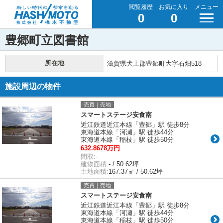
閲覧履歴
お気に入り
メニュー
0
0
豊郷町立図書館
所在地
滋賀県犬上郡豊郷町大字石畑518
施設周辺の物件
売買｜売地
スマートステージ安食南
近江鉄道近江本線「豊郷」駅 徒歩8分
東海道本線「河瀬」駅 徒歩44分
東海道本線「稲枝」駅 徒歩50分
632.8678万円
間取:
-
建物面積:
- / 50.62坪
土地面積:
167.37㎡ / 50.62坪
売買｜売地
スマートステージ安食南
近江鉄道近江本線「豊郷」駅 徒歩8分
東海道本線「河瀬」駅 徒歩44分
東海道本線「稲枝」駅 徒歩50分