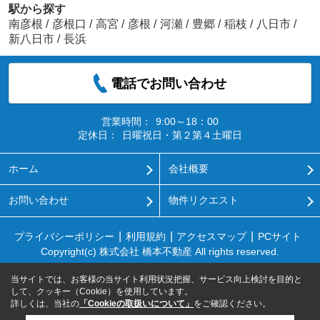
駅から探す
南彦根
/
彦根口
/
高宮
/
彦根
/
河瀬
/
豊郷
/
稲枝
/
八日市
/
新八日市
/
長浜
電話でお問い合わせ
営業時間：
9:00～18：00
定休日：
日曜祝日・第２第４土曜日
ホーム
会社概要
お問い合わせ
物件リクエスト
プライバシーポリシー
利用規約
アクセスマップ
PCサイト
Copyright(c) 株式会社 橋本不動産 All rights reserved.
当サイトでは、お客様の当サイト利用状況把握、サービス向上検討を目的と
して、クッキー（Cookie）を使用しています。
詳しくは、当社の
「Cookieの取扱いについて」
をご確認ください。