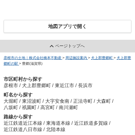
地図アプリで開く
ページトップへ
彦根市の土地｜株式会社橋本不動産
>
周辺施設案内
>
犬上郡豊郷町
>
犬上郡豊
郷町の駅
>
豊郷(滋賀県)
市区町村から探す
彦根市
/
犬上郡豊郷町
/
東近江市
/
長浜市
町名から探す
大堀町
/
東沼波町
/
大字安食南
/
正法寺町
/
大森町
/
八坂町
/
祇園町
/
高宮町
/
南川瀬町
路線から探す
近江鉄道近江本線
/
東海道本線
/
近江鉄道多賀線
/
近江鉄道八日市線
/
北陸本線