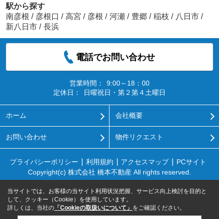
駅から探す
南彦根
/
彦根口
/
高宮
/
彦根
/
河瀬
/
豊郷
/
稲枝
/
八日市
/
新八日市
/
長浜
電話でお問い合わせ
営業時間：
9:00～18：00
定休日：
日曜祝日・第２第４土曜日
ホーム
会社概要
お問い合わせ
物件リクエスト
プライバシーポリシー
利用規約
アクセスマップ
PCサイト
Copyright(c) 株式会社 橋本不動産 All rights reserved.
当サイトでは、お客様の当サイト利用状況把握、サービス向上検討を目的と
して、クッキー（Cookie）を使用しています。
詳しくは、当社の
「Cookieの取扱いについて」
をご確認ください。