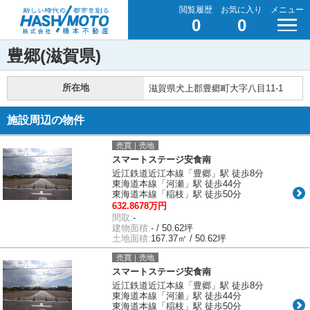
閲覧履歴
お気に入り
メニュー
0
0
豊郷(滋賀県)
所在地
滋賀県犬上郡豊郷町大字八目11-1
施設周辺の物件
売買｜売地
スマートステージ安食南
近江鉄道近江本線「豊郷」駅 徒歩8分
東海道本線「河瀬」駅 徒歩44分
東海道本線「稲枝」駅 徒歩50分
632.8678万円
間取:
-
建物面積:
- / 50.62坪
土地面積:
167.37㎡ / 50.62坪
売買｜売地
スマートステージ安食南
近江鉄道近江本線「豊郷」駅 徒歩8分
東海道本線「河瀬」駅 徒歩44分
東海道本線「稲枝」駅 徒歩50分