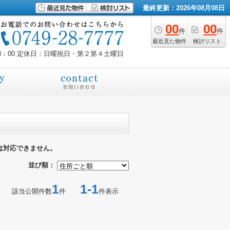
最終更新：2026年08月08日
00
00
件
件
最近見た物件
検討リスト
8：00
定休日：日曜祝日・第２第４土曜日
は対応できません。
並び順：
1
1-1
該当公開件数
件
件表示