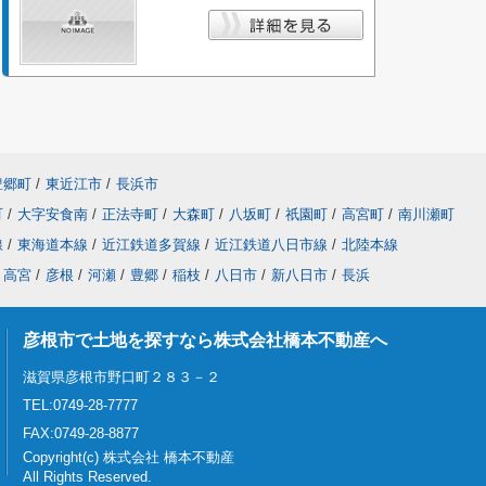
豊郷町
/
東近江市
/
長浜市
町
/
大字安食南
/
正法寺町
/
大森町
/
八坂町
/
祇園町
/
高宮町
/
南川瀬町
線
/
東海道本線
/
近江鉄道多賀線
/
近江鉄道八日市線
/
北陸本線
高宮
/
彦根
/
河瀬
/
豊郷
/
稲枝
/
八日市
/
新八日市
/
長浜
彦根市で土地を探すなら株式会社橋本不動産へ
滋賀県彦根市野口町２８３－２
TEL:0749-28-7777
FAX:0749-28-8877
Copyright(c) 株式会社 橋本不動産
All Rights Reserved.