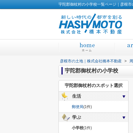
宇陀郡御杖村の小学校一覧ページ｜彦根市
彦根市の土地｜株式会社橋本不動産
>
宇陀郡御杖村の小学校
宇陀郡御杖村のスポット選択
生活
郵便局
(1件)
学ぶ
小学校
(1件)