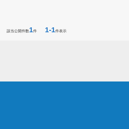
1
1-1
該当公開件数
件
件表示