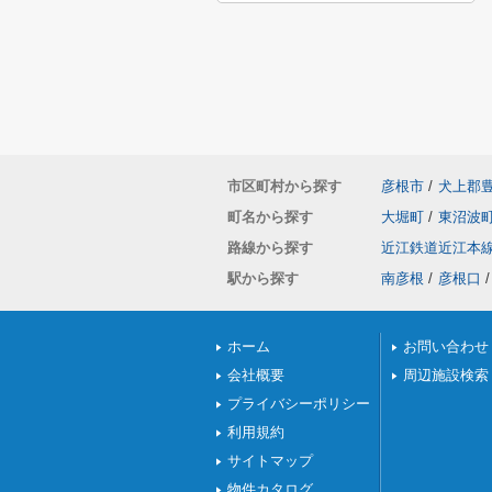
市区町村から探す
彦根市
/
犬上郡
町名から探す
大堀町
/
東沼波
路線から探す
近江鉄道近江本
駅から探す
南彦根
/
彦根口
/
ホーム
お問い合わせ
会社概要
周辺施設検索
プライバシーポリシー
利用規約
サイトマップ
物件カタログ