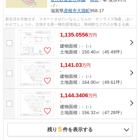
- / -
滋賀県
彦根市
大堀町
958-17
新生活を失敗せず、スタートさせたいならこちらの「サンライズ旭森」はい
かがでしょうか。立地する第一種住居地域は、映画館などの人が集まる施設
や大規模の工場などの建築が禁止され...
1,135.0556
万
円
-
建物面積：-（-）
土地面積：150.40㎡（45.49坪）
1,141.03
万
円
-
建物面積：-（-）
土地面積：164.00㎡（49.61坪）
1,144.3406
万
円
-
建物面積：-（-）
土地面積：156.32㎡（47.28坪）
5
残り
件を表示する