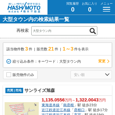
閲覧履歴
お気に入り
メニュー
0
0
大型タウン内の検索結果一覧
再検索
3
21
1～3
該当物件数
件
販売数
件
件を表示
変更
絞り込み条件：
キーワード：大型タウン内
販売物件のみ
サンライズ旭森
売買 | 売地
1,135.0556
1,322.0043
万円～
万円
東海道本線
「
南彦根
」駅 徒歩23分
近江鉄道近江本線
「
彦根口
」駅 徒歩17分
近江鉄道近江本線
「
高宮
」駅 徒歩19分