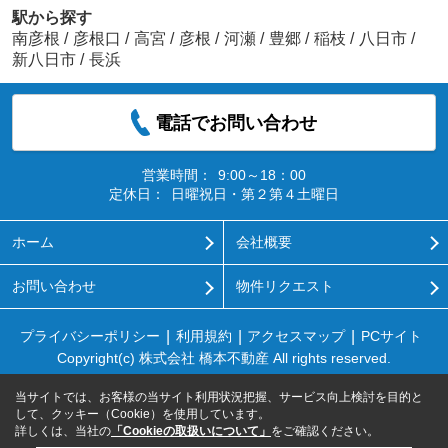
駅から探す
南彦根
/
彦根口
/
高宮
/
彦根
/
河瀬
/
豊郷
/
稲枝
/
八日市
/
新八日市
/
長浜
電話でお問い合わせ
営業時間：
9:00～18：00
定休日：
日曜祝日・第２第４土曜日
ホーム
会社概要
お問い合わせ
物件リクエスト
プライバシーポリシー
利用規約
アクセスマップ
PCサイト
Copyright(c) 株式会社 橋本不動産 All rights reserved.
当サイトでは、お客様の当サイト利用状況把握、サービス向上検討を目的と
して、クッキー（Cookie）を使用しています。
詳しくは、当社の
「Cookieの取扱いについて」
をご確認ください。