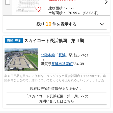
-
建物面積：-（-）
土地面積：176.99㎡（53.53坪）
10
残り
件を表示する
スカイコート長浜衹園 第Ⅱ期
売買 | 売地
北陸本線
「
長浜
」駅 徒歩24分
- / -
滋賀県
長浜市
祇園町
534-39
薬や日用品を買うのに便利なドラッグユタカ長浜祇園店まで465mです。建
築条件なしなので、建築についてじっくり考えられるというメリットがあり
ます。売地をお探しの方におすすめの土...
現在販売物件情報がありません。
「スカイコート長浜衹園 第Ⅱ期」への
お問い合わせはこちら