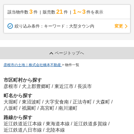
3
21
1～3
該当物件数
件
販売数
件
件を表示
変更
絞り込み条件：
キーワード：大型タウン内
ページトップへ
彦根市の土地｜株式会社橋本不動産
>
物件一覧
市区町村から探す
彦根市
/
犬上郡豊郷町
/
東近江市
/
長浜市
町名から探す
大堀町
/
東沼波町
/
大字安食南
/
正法寺町
/
大森町
/
八坂町
/
祇園町
/
高宮町
/
南川瀬町
路線から探す
近江鉄道近江本線
/
東海道本線
/
近江鉄道多賀線
/
近江鉄道八日市線
/
北陸本線