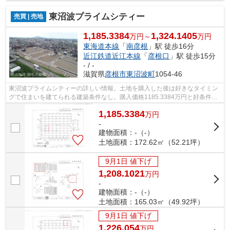
東沼波プライムシティー
売買 | 売地
1,185.3384
1,324.1405
万円～
万円
東海道本線
「
南彦根
」駅 徒歩16分
近江鉄道近江本線
「
彦根口
」駅 徒歩15分
- / -
滋賀県
彦根市
東沼波町
1054-46
東沼波プライムシティーの詳しい情報。土地を購入した後は好きなタイミン
グで住まいを建てられる建築条件なし。購入価格1185.3384万円と好条件で
す。ぜひご検討してみてはいかがでしょ...
1,185.3384
万
円
-
建物面積：-（-）
土地面積：172.62㎡（52.21坪）
9月1日 値下げ
1,208.1021
万
円
-
建物面積：-（-）
土地面積：165.03㎡（49.92坪）
9月1日 値下げ
1,226.054
万
円