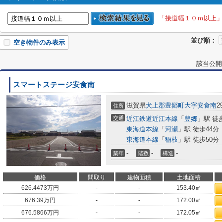
「接道幅１０ｍ以上
並び順：
空き物件のみ表示
該当公開
スマートステージ安食南
滋賀県
犬上郡豊郷町
大字安食南
2
住所
交通
近江鉄道近江本線
「
豊郷
」駅 徒
東海道本線
「
河瀬
」駅 徒歩44分
東海道本線
「
稲枝
」駅 徒歩50分
-
-
-
築年
階数
構造
価格
間取り
建物面積
土地面積
626.4473
万円
-
-
153.40㎡
676.39
万円
-
-
172.00㎡
676.5866
万円
-
-
172.05㎡