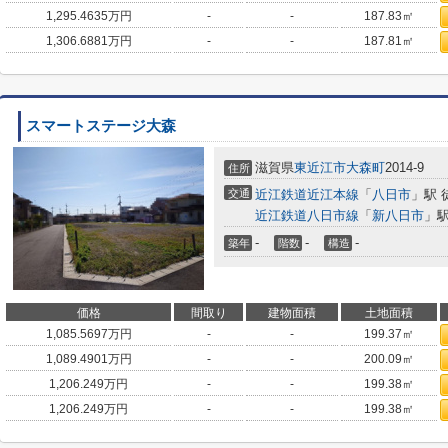
1,295.4635
万円
-
-
187.83㎡
1,306.6881
万円
-
-
187.81㎡
スマートステージ大森
滋賀県
東近江市
大森町
2014-9
住所
交通
近江鉄道近江本線
「
八日市
」駅 
近江鉄道八日市線
「
新八日市
」駅
-
-
-
築年
階数
構造
価格
間取り
建物面積
土地面積
1,085.5697
万円
-
-
199.37㎡
1,089.4901
万円
-
-
200.09㎡
1,206.249
万円
-
-
199.38㎡
1,206.249
万円
-
-
199.38㎡