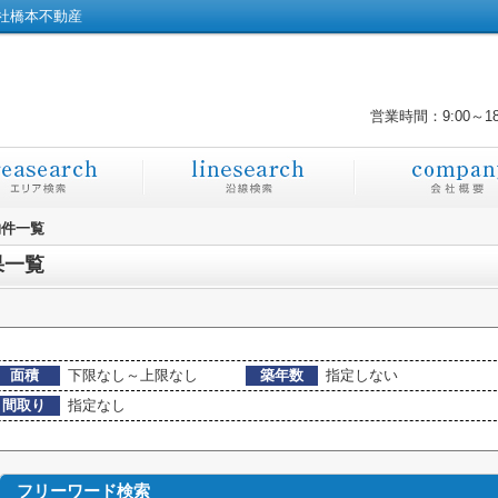
社橋本不動産
営業時間：9:00～1
物件一覧
果一覧
面積
下限なし～上限なし
築年数
指定しない
間取り
指定なし
フリーワード検索