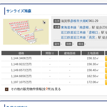
サンライズ旭森
滋賀県
彦根市
大堀町
961-29
住所
交通
東海道本線
「
南彦根
」駅 徒歩23
近江鉄道近江本線
「
彦根口
」駅 
近江鉄道近江本線
「
高宮
」駅 徒
-
-
-
築年
階数
構造
価格
間取り
建物面積
土地面積
1,144.3406
万円
-
-
156.32㎡
1,148.9222
万円
-
-
156.30㎡
1,149.6573
万円
-
-
156.40㎡
1,184.6656
万円
-
-
162.50㎡
1,197.1075
万円
-
-
172.06㎡
その他の販売物件情報(全
7
件)を見る
+