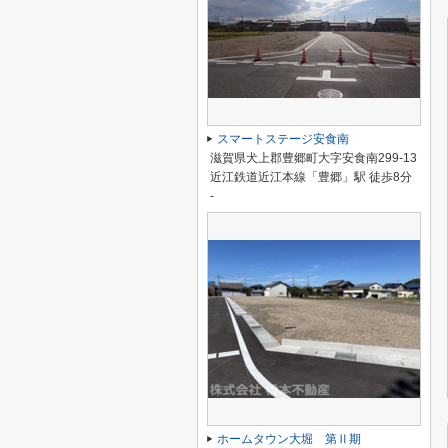
スマートステージ安食南
滋賀県犬上郡豊郷町大字安食南299-13
近江鉄道近江本線「豊郷」駅 徒歩8分
-
ホームタウン大堀 第Ⅱ期