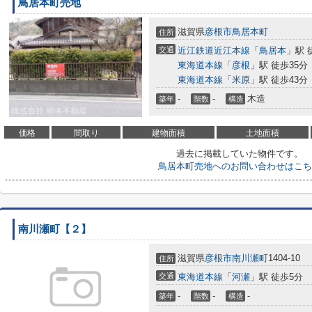
鳥居本町売地
滋賀県
彦根市
鳥居本町
住所
交通
近江鉄道近江本線
「
鳥居本
」駅 
東海道本線
「
彦根
」駅 徒歩35分
東海道本線
「
米原
」駅 徒歩43分
-
-
木造
築年
階数
構造
価格
間取り
建物面積
土地面積
過去に掲載していた物件です。
鳥居本町売地へのお問い合わせはこち
南川瀬町【２】
滋賀県
彦根市
南川瀬町
1404-10
住所
交通
東海道本線
「
河瀬
」駅 徒歩5分
-
-
-
築年
階数
構造