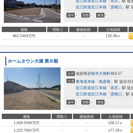
近江鉄道近江本線
「
高宮
」駅 徒
近江鉄道近江本線
「
彦根口
」駅 
-
-
-
築年
階数
構造
価格
間取り
建物面積
土地面積
962.2404
万円
-
-
135.36㎡
ホームタウン大堀 第Ⅲ期
滋賀県
彦根市
大堀町
463-17
住所
交通
東海道本線
「
南彦根
」駅 徒歩31
近江鉄道近江本線
「
高宮
」駅 徒
近江鉄道近江本線
「
彦根口
」駅 
-
-
-
築年
階数
構造
価格
間取り
建物面積
土地面積
1,009.5596
万円
-
-
158.17㎡
1,222.7691
万円
-
-
177.29㎡