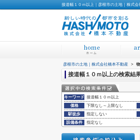
接道幅１０ｍ以上｜彦根市の土地｜株式会
彦根市の土地｜株式会社橋本不動産
>
接道幅１０ｍ以上の検索結
キーワード
接道幅１０ｍ以上
価格
下限なし～上限なし
駅徒歩
指定しない
設備条件
指定なし