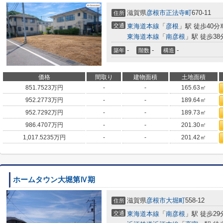
滋賀県
彦根市
正法寺町
670-11
住所
交通
東海道本線
「
彦根
」駅 徒歩40分車
東海道本線
「
南彦根
」駅 徒歩38
-
-
-
築年
階数
構造
価格
間取り
建物面積
土地面積
851.7523
万円
-
-
165.63㎡
952.2773
万円
-
-
189.64㎡
952.7292
万円
-
-
189.73㎡
986.4707
万円
-
-
201.30㎡
1,017.5235
万円
-
-
201.42㎡
ホームタウン大堀第Ⅳ期
滋賀県
彦根市
大堀町
558-12
住所
交通
東海道本線
「
南彦根
」駅 徒歩29