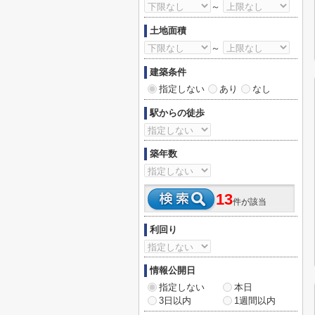
～
土地面積
～
建築条件
指定しない
あり
なし
駅からの徒歩
築年数
13
件が該当
利回り
情報公開日
指定しない
本日
3日以内
1週間以内