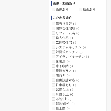
画像・動画あり
画像あり
動画あり
こだわり条件
陽当り良好
(-)
閑静な住宅地
(-)
リフォーム済
(-)
輸入住宅
(-)
二世帯住宅
(-)
システムキッチン
(-)
対面式キッチン
(-)
アイランドキッチン
(-)
床暖房
(-)
床下収納
(-)
複層ガラス
(-)
南向き
(-)
自由設計対応
(-)
駐車場あり
(-)
20階以上
(-)
10階以上
(-)
2階以上
(-)
1階の物件
(-)
最上階
(-)