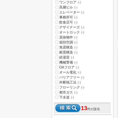
ワンフロア
(-)
高層ビル
(-)
エレベーター
(-)
事務所可
(-)
飲食店可
(-)
デザイナーズ
(-)
オートロック
(-)
居抜物件
(-)
個別空調
(-)
免震構造
(-)
耐震構造
(-)
給湯室
(-)
機械警備
(-)
OAフロア
(-)
オール電化
(-)
バリアフリー
(-)
外断熱工法
(-)
フローリング
(-)
都市ガス
(-)
下水道
(-)
13
件が該当