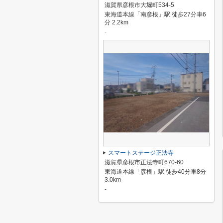
滋賀県彦根市大堀町534-5
東海道本線「南彦根」駅 徒歩27分車6
分 2.2km
-
スマートステージ正法寺
滋賀県彦根市正法寺町670-60
東海道本線「彦根」駅 徒歩40分車8分
3.0km
-