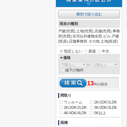
種別で絞り込む
現在の種別
戸建(売買),土地(売買),店舗(売買),事務
所(売買),住宅以外建物全部,ビル,戸建
(投資),店舗事務所,その他,土地(投資)
指定しない
新築
中古
▼価格
～
値下げ物件
13
件が該当
間取り
ワンルーム
1K/1DK/1LDK
2K/2DK/2LDK
3K/3DK/3LDK
4K/4DK/4LDK
5K以上
面積