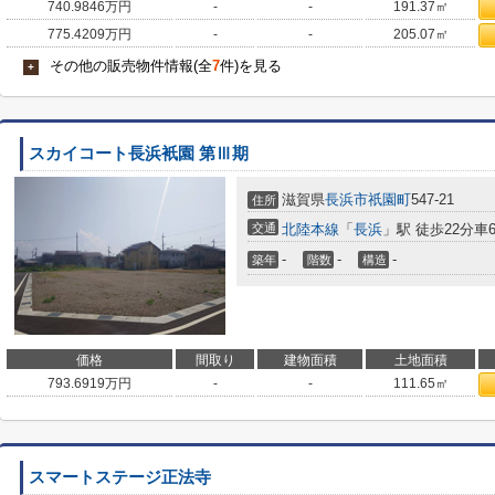
740.9846
万円
-
-
191.37㎡
775.4209
万円
-
-
205.07㎡
その他の販売物件情報(全
7
件)を見る
+
スカイコート長浜衹園 第Ⅲ期
滋賀県
長浜市
祇園町
547-21
住所
交通
北陸本線
「
長浜
」駅 徒歩22分車6分
-
-
-
築年
階数
構造
価格
間取り
建物面積
土地面積
793.6919
万円
-
-
111.65㎡
スマートステージ正法寺