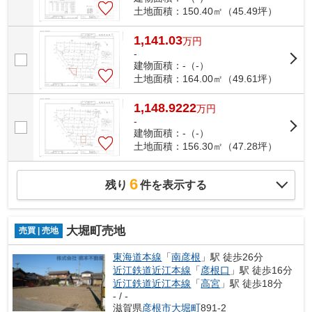
土地面積：150.40㎡（45.49坪）
1,141.03
万
円
-
建物面積：-（-）
土地面積：164.00㎡（49.61坪）
1,148.9222
万
円
-
建物面積：-（-）
土地面積：156.30㎡（47.28坪）
6
残り
件を表示する
大堀町売地
売買 | 売地
東海道本線
「
南彦根
」駅 徒歩26分
近江鉄道近江本線
「
彦根口
」駅 徒歩16分
近江鉄道近江本線
「
高宮
」駅 徒歩18分
- / -
滋賀県
彦根市
大堀町
891-2