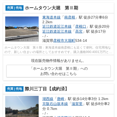
ホームタウン大堀 第Ⅱ期
売買 | 売地
東海道本線
「
南彦根
」駅 徒歩27分車6分
2.2km
近江鉄道近江本線
「
彦根口
」駅 徒歩20分
近江鉄道近江本線
「
高宮
」駅 徒歩17分
- / -
滋賀県
彦根市
大堀町
534-14
ホームタウン大堀 第Ⅱ期：東海道本線南彦根にも近くて便利。住宅用地な
ので、新しい住まいの場所としておすすめです。購入価格990.4001万円と好
条件です。ぜひご検討してみてはいかが...
現在販売物件情報がありません。
「ホームタウン大堀 第Ⅱ期」への
お問い合わせはこちら
際川三丁目【成約済】
売買 | 売地
湖西線
「
唐崎
」駅 徒歩14分車3分 1.2km
京阪石山坂本線
「
滋賀里
」駅 徒歩8分車2
分 0.7km
- / -