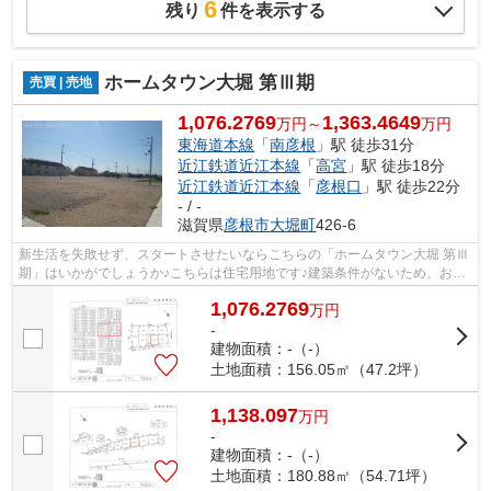
6
残り
件を表示する
ホームタウン大堀 第Ⅲ期
売買 | 売地
1,076.2769
1,363.4649
万円～
万円
東海道本線
「
南彦根
」駅 徒歩31分
近江鉄道近江本線
「
高宮
」駅 徒歩18分
近江鉄道近江本線
「
彦根口
」駅 徒歩22分
- / -
滋賀県
彦根市
大堀町
426-6
新生活を失敗せず、スタートさせたいならこちらの「ホームタウン大堀 第Ⅲ
期」はいかがでしょうか♪こちらは住宅用地です♪建築条件がないため、お目
当ての建築会社やハウスメーカーで、...
1,076.2769
万
円
-
建物面積：-（-）
土地面積：156.05㎡（47.2坪）
1,138.097
万
円
-
建物面積：-（-）
土地面積：180.88㎡（54.71坪）