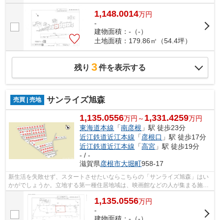
1,148.0014
万
円
-
建物面積：-（-）
土地面積：179.86㎡（54.4坪）
3
残り
件を表示する
サンライズ旭森
売買 | 売地
1,135.0556
1,331.4259
万円～
万円
東海道本線
「
南彦根
」駅 徒歩23分
近江鉄道近江本線
「
彦根口
」駅 徒歩17分
近江鉄道近江本線
「
高宮
」駅 徒歩19分
- / -
滋賀県
彦根市
大堀町
958-17
新生活を失敗せず、スタートさせたいならこちらの「サンライズ旭森」はい
かがでしょうか。立地する第一種住居地域は、映画館などの人が集まる施設
や大規模の工場などの建築が禁止され...
1,135.0556
万
円
-
建物面積：-（-）