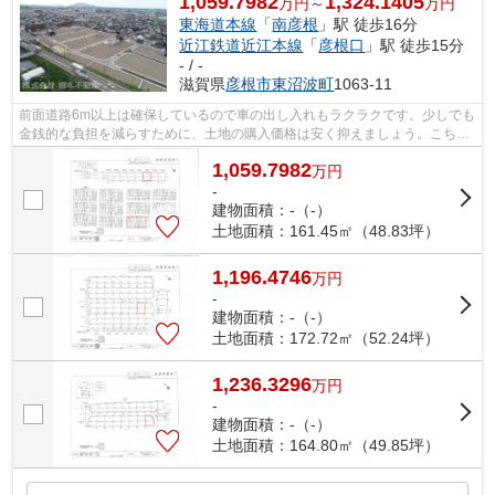
1,059.7982
1,324.1405
万円～
万円
東海道本線
「
南彦根
」駅 徒歩16分
近江鉄道近江本線
「
彦根口
」駅 徒歩15分
- / -
滋賀県
彦根市
東沼波町
1063-11
前面道路6m以上は確保しているので車の出し入れもラクラクです。少しでも
金銭的な負担を減らすために、土地の購入価格は安く抑えましょう。こちら
は1059.7982万円になります。綺麗に整...
1,059.7982
万
円
-
建物面積：-（-）
土地面積：161.45㎡（48.83坪）
1,196.4746
万
円
-
建物面積：-（-）
土地面積：172.72㎡（52.24坪）
1,236.3296
万
円
-
建物面積：-（-）
土地面積：164.80㎡（49.85坪）