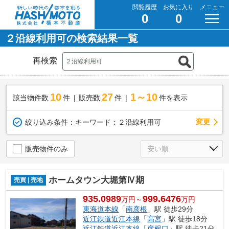
閲覧履歴
お気に入り
メニュー
0
0
２沿線利用可の検索結果一覧
再検索
10
27
1～10
該当物件数
件
販売数
件
件を表示
変更
絞り込み条件：
キーワード：２沿線利用可
販売物件のみ
ホームタウン大堀第Ⅳ期
売買 | 売地
935.0989
999.6476
万円～
万円
東海道本線
「
南彦根
」駅 徒歩29分
近江鉄道近江本線
「
高宮
」駅 徒歩18分
近江鉄道近江本線
「
彦根口
」駅 徒歩21分