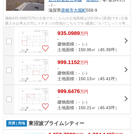
- / -
滋賀県
彦根市
大堀町
558-9
価格935.0989万円の土地です♪こちらの土地面積は150.06㎡(実測)です♪土地
購入をお考えの方にイチオシの売地がこちらです♪建築についてじっくり考え
られるというメリットのある建築条件...
935.0989
万
円
-
建物面積：-（-）
土地面積：150.06㎡（45.39坪）
999.1152
万
円
-
建物面積：-（-）
土地面積：150.13㎡（45.41坪）
999.6476
万
円
-
建物面積：-（-）
土地面積：150.21㎡（45.43坪）
東沼波プライムシティー
売買 | 売地