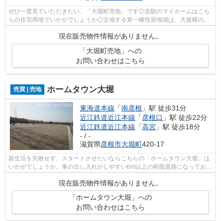
ぜひ一度見ていただきたい、「大堀町売地」です◎念願のマイホームはこち
らの住宅用地でいかがでしょうか◎立地する第一種住居地域は、大規模の工
場、映画館のような人が集まる娯楽施設...
現在販売物件情報がありません。
「大堀町売地」への
お問い合わせはこちら
ホームタウン大堀
売買 | 売地
東海道本線
「
南彦根
」駅 徒歩31分
近江鉄道近江本線
「
彦根口
」駅 徒歩22分
近江鉄道近江本線
「
高宮
」駅 徒歩18分
- / -
滋賀県
彦根市
大堀町
420-17
新生活を失敗せず、スタートさせたいならこちらの「ホームタウン大堀」は
いかがでしょうか。車の出し入れがしやすい6m以上の前面道路になっており
ます。売地をお探しの方に是非見て頂...
現在販売物件情報がありません。
「ホームタウン大堀」への
お問い合わせはこちら