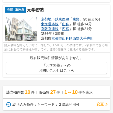
元学習塾
売買 | 事務所
京都地下鉄東西線
「
東野
」駅 徒歩6分
東海道本線
「
山科
」駅 徒歩14分
京阪京津線
「
四宮
」駅 徒歩21分
築56年 / 3階建
京都府
京都市山科区
西野大手先町
購入価格を抑えたい方に一押しの、1,500万円の物件です。2駅利用できる場
所にあるので利便性が高いです。徒歩6分圏内に立地する物件です。
現在販売物件情報がありません。
「元学習塾」への
お問い合わせはこちら
10
27
1～10
該当物件数
件
販売数
件
件を表示
変更
絞り込み条件：
キーワード：２沿線利用可