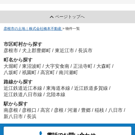
ページトップへ
彦根市の土地｜株式会社橋本不動産
>
物件一覧
市区町村から探す
彦根市
/
犬上郡豊郷町
/
東近江市
/
長浜市
町名から探す
大堀町
/
東沼波町
/
大字安食南
/
正法寺町
/
大森町
/
八坂町
/
祇園町
/
高宮町
/
南川瀬町
路線から探す
近江鉄道近江本線
/
東海道本線
/
近江鉄道多賀線
/
近江鉄道八日市線
/
北陸本線
駅から探す
南彦根
/
彦根口
/
高宮
/
彦根
/
河瀬
/
豊郷
/
稲枝
/
八日市
/
新八日市
/
長浜