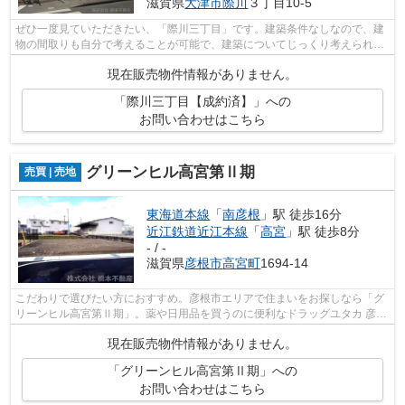
滋賀県
大津市
際川
３丁目10-5
ぜひ一度見ていただきたい、「際川三丁目」です。建築条件なしなので、建
物の間取りも自分で考えることが可能で、建築についてじっくり考えられま
す。こちらの土地は前面道路6m以上で...
現在販売物件情報がありません。
「際川三丁目【成約済】」への
お問い合わせはこちら
グリーンヒル高宮第Ⅱ期
売買 | 売地
東海道本線
「
南彦根
」駅 徒歩16分
近江鉄道近江本線
「
高宮
」駅 徒歩8分
- / -
滋賀県
彦根市
高宮町
1694-14
こだわりで選びたい方におすすめ。彦根市エリアで住まいをお探しなら「グ
リーンヒル高宮第Ⅱ期」。薬や日用品を買うのに便利なドラッグユタカ 彦根
高宮店まで、335mです。彦根警察署 高...
現在販売物件情報がありません。
「グリーンヒル高宮第Ⅱ期」への
お問い合わせはこちら