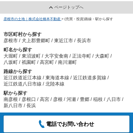
ページトップへ
彦根市の土地｜株式会社橋本不動産
>
(売買・投資)路線・駅から探す
市区町村から探す
彦根市
/
犬上郡豊郷町
/
東近江市
/
長浜市
町名から探す
大堀町
/
東沼波町
/
大字安食南
/
正法寺町
/
大森町
/
八坂町
/
祇園町
/
高宮町
/
南川瀬町
路線から探す
近江鉄道近江本線
/
東海道本線
/
近江鉄道多賀線
/
近江鉄道八日市線
/
北陸本線
駅から探す
南彦根
/
彦根口
/
高宮
/
彦根
/
河瀬
/
豊郷
/
稲枝
/
八日市
/
新八日市
/
長浜
電話でお問い合わせ