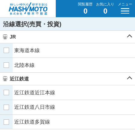
閲覧履歴
お気に入り
メニュー
0
0
沿線選択(売買・投資)
JR
東海道本線
北陸本線
近江鉄道
近江鉄道近江本線
近江鉄道八日市線
近江鉄道多賀線