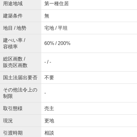
用途地域
第一種住居
建築条件
無
地目 / 地勢
宅地 / 平坦
建ぺい率 /
60% / 200%
容積率
総区画数 /
- / -
販売区画数
国土法届出要否
不要
その他法令上の
-
制限
取引態様
売主
現況
更地
引渡時期
相談