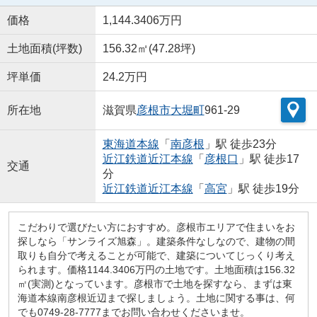
価格
1,144.3406万円
土地面積(坪数)
156.32㎡(47.28坪)
坪単価
24.2万円
所在地
滋賀県
彦根市
大堀町
961-29
東海道本線
「
南彦根
」駅 徒歩23分
近江鉄道近江本線
「
彦根口
」駅 徒歩17
交通
分
近江鉄道近江本線
「
高宮
」駅 徒歩19分
こだわりで選びたい方におすすめ。彦根市エリアで住まいをお
探しなら「サンライズ旭森」。建築条件なしなので、建物の間
取りも自分で考えることが可能で、建築についてじっくり考え
られます。価格1144.3406万円の土地です。土地面積は156.32
㎡(実測)となっています。彦根市で土地を探すなら、まずは東
海道本線南彦根近辺まで探しましょう。土地に関する事は、何
でも0749-28-7777までお問い合わせくださいませ。