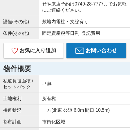
せや来店予約は0749-28-7777までお気軽
にご連絡ください。
設備(その他)
敷地内電柱・支線有り
条件(その他)
固定資産税等日割 登記費用
お気に入り追加
お問い合わせ
物件概要
私道負担面積 /
- / 無
セットバック
土地権利
所有権
接道状況
一方(北東 公道 6.0m 間口 10.5m)
都市計画
市街化区域