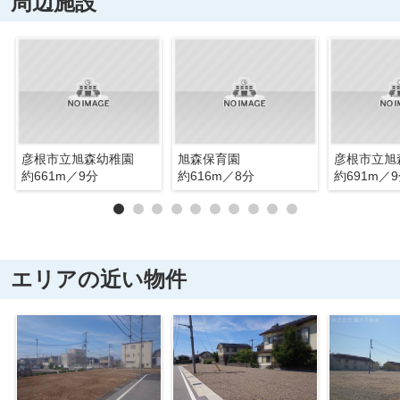
周辺施設
彦根市立旭森幼稚園
旭森保育園
彦根市立旭
約661m／9分
約616m／8分
約691m／
エリアの近い物件