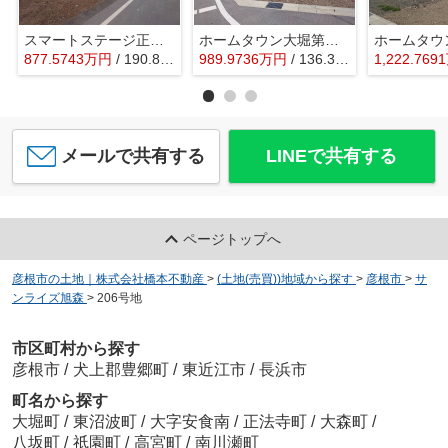
スマートステージ正法寺
ホームタウン大堀第Ⅳ期
877.5743
万
円
/ 190.86㎡
989.9736
万
円
/ 136.36㎡
1,222.7691
メールで共有する
LINEで共有する
ページトップへ
彦根市の土地｜株式会社橋本不動産
>
(土地(売買))地域から探す
>
彦根市
>
サ
ンライズ旭森
>
206号地
市区町村から探す
彦根市
/
犬上郡豊郷町
/
東近江市
/
長浜市
町名から探す
大堀町
/
東沼波町
/
大字安食南
/
正法寺町
/
大森町
/
八坂町
/
祇園町
/
高宮町
/
南川瀬町