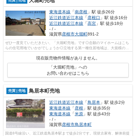
大堀町売地
売買 | 売地
東海道本線
「
南彦根
」駅 徒歩26分
近江鉄道近江本線
「
彦根口
」駅 徒歩16分
近江鉄道近江本線
「
高宮
」駅 徒歩18分
- / -
滋賀県
彦根市
大堀町
891-2
ぜひ一度見ていただきたい、「大堀町売地」です◎念願のマイホームはこち
らの住宅用地でいかがでしょうか◎立地する第一種住居地域は、大規模の工
場、映画館のような人が集まる娯楽施設...
現在販売物件情報がありません。
「大堀町売地」への
お問い合わせはこちら
鳥居本町売地
売買 | 売地
近江鉄道近江本線
「
鳥居本
」駅 徒歩2分
東海道本線
「
彦根
」駅 徒歩35分
東海道本線
「
米原
」駅 徒歩43分
- / -
滋賀県
彦根市
鳥居本町
国道8号線沿い、近江鉄道鳥居本駅まで徒歩2分です。現状古家有、解体前提