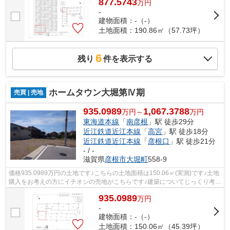
877.5743
万
円
-
建物面積：-（-）
土地面積：190.86㎡（57.73坪）
6
残り
件を表示する
ホームタウン大堀第Ⅳ期
売買 | 売地
935.0989
1,067.3788
万円～
万円
東海道本線
「
南彦根
」駅 徒歩29分
近江鉄道近江本線
「
高宮
」駅 徒歩18分
近江鉄道近江本線
「
彦根口
」駅 徒歩21分
- / -
滋賀県
彦根市
大堀町
558-9
価格935.0989万円の土地です♪こちらの土地面積は150.06㎡(実測)です♪土地
購入をお考えの方にイチオシの売地がこちらです♪建築についてじっくり考え
られるというメリットのある建築条件...
935.0989
万
円
-
建物面積：-（-）
土地面積：150.06㎡（45.39坪）