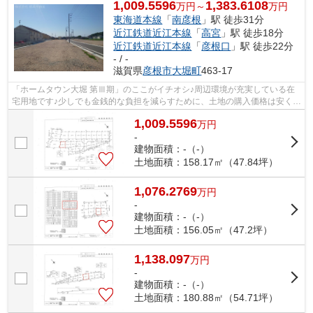
1,009.5596
1,383.6108
万円～
万円
東海道本線
「
南彦根
」駅 徒歩31分
近江鉄道近江本線
「
高宮
」駅 徒歩18分
近江鉄道近江本線
「
彦根口
」駅 徒歩22分
- / -
滋賀県
彦根市
大堀町
463-17
「ホームタウン大堀 第Ⅲ期」のここがイチオシ♪周辺環境が充実している在
宅用地です♪少しでも金銭的な負担を減らすために、土地の購入価格は安く抑
えましょう♪こちらは1009.5596万円に...
1,009.5596
万
円
-
建物面積：-（-）
土地面積：158.17㎡（47.84坪）
1,076.2769
万
円
-
建物面積：-（-）
土地面積：156.05㎡（47.2坪）
1,138.097
万
円
-
建物面積：-（-）
土地面積：180.88㎡（54.71坪）