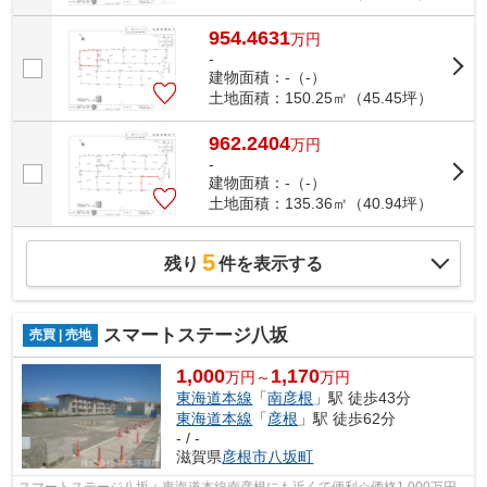
954.4631
万
円
-
建物面積：-（-）
土地面積：150.25㎡（45.45坪）
962.2404
万
円
-
建物面積：-（-）
土地面積：135.36㎡（40.94坪）
5
残り
件を表示する
スマートステージ八坂
売買 | 売地
1,000
1,170
万円～
万円
東海道本線
「
南彦根
」駅 徒歩43分
東海道本線
「
彦根
」駅 徒歩62分
- / -
滋賀県
彦根市
八坂町
スマートステージ八坂：東海道本線南彦根にも近くて便利☆価格1,000万円