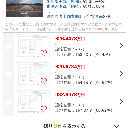
東海道本線
「
河瀬
」駅 徒歩44分
東海道本線
「
稲枝
」駅 徒歩50分
- / -
滋賀県
犬上郡豊郷町
大字安食南
299-8
こだわりで選びたい方におすすめ。犬上郡豊郷町エリアで住まいをお探しな
ら「スマートステージ安食南」。滋賀銀行 豊郷支店まで392mです。家から
168mの場所には豊郷町役場があります。...
626.4473
万
円
-
建物面積：-（-）
土地面積：153.40㎡（46.4坪）
629.6734
万
円
-
建物面積：-（-）
土地面積：154.19㎡（46.64坪）
632.8678
万
円
-
建物面積：-（-）
土地面積：167.37㎡（50.62坪）
9
残り
件を表示する