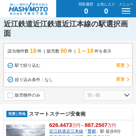
閲覧履歴
お気に入り
メニュー
0
0
近江鉄道近江鉄道近江本線の駅選択画
面
18
90
1～18
該当物件数
件
販売数
件
件を表示
駅で絞り込む
変更
変更
絞り込み条件：
なし
販売物件のみ
スマートステージ安食南
売買 | 売地
626.4473
887.2507
万円～
万円
近江鉄道近江本線
「
豊郷
」駅 徒歩8分