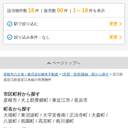
18
90
1～18
該当物件数
件
販売数
件
件を表示
駅で絞り込む
変更
変更
絞り込み条件：
なし
ページトップへ
彦根市の土地｜株式会社橋本不動産
>
(売買・投資)路線・駅から探す
>
近江鉄
道近江鉄道近江本線の売買物件
市区町村から探す
彦根市
/
犬上郡豊郷町
/
東近江市
/
長浜市
町名から探す
大堀町
/
東沼波町
/
大字安食南
/
正法寺町
/
大森町
/
八坂町
/
祇園町
/
高宮町
/
南川瀬町