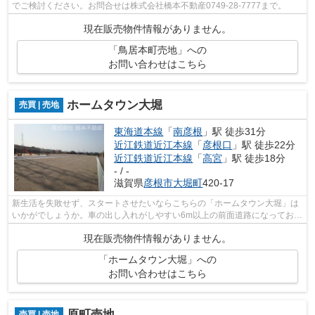
でご検討ください。お問合せは株式会社橋本不動産0749-28-7777まで。
現在販売物件情報がありません。
「鳥居本町売地」への
お問い合わせはこちら
ホームタウン大堀
売買 | 売地
東海道本線
「
南彦根
」駅 徒歩31分
近江鉄道近江本線
「
彦根口
」駅 徒歩22分
近江鉄道近江本線
「
高宮
」駅 徒歩18分
- / -
滋賀県
彦根市
大堀町
420-17
新生活を失敗せず、スタートさせたいならこちらの「ホームタウン大堀」は
いかがでしょうか。車の出し入れがしやすい6m以上の前面道路になっており
ます。売地をお探しの方に是非見て頂...
現在販売物件情報がありません。
「ホームタウン大堀」への
お問い合わせはこちら
原町売地
売買 | 売地