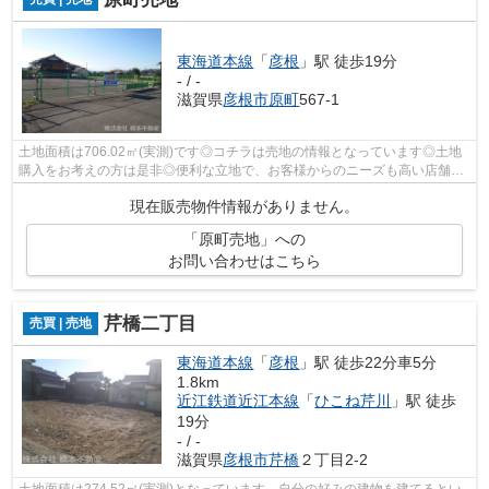
東海道本線
「
彦根
」駅 徒歩19分
- / -
滋賀県
彦根市
原町
567-1
土地面積は706.02㎡(実測)です◎コチラは売地の情報となっています◎土地
購入をお考えの方は是非◎便利な立地で、お客様からのニーズも高い店舗用
地◎彦根市の東海道本線彦根周辺で土地を...
現在販売物件情報がありません。
「原町売地」への
お問い合わせはこちら
芹橋二丁目
売買 | 売地
東海道本線
「
彦根
」駅 徒歩22分車5分
1.8km
近江鉄道近江本線
「
ひこね芹川
」駅 徒歩
19分
- / -
滋賀県
彦根市
芹橋
２丁目2-2