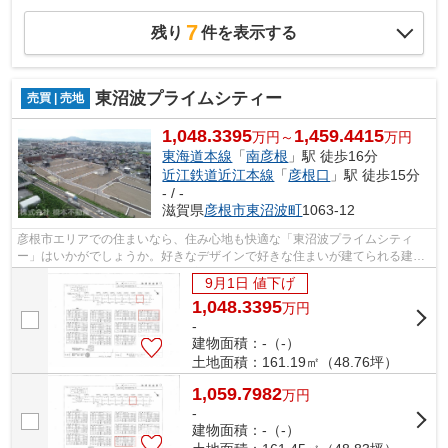
7
残り
件を表示する
東沼波プライムシティー
売買 | 売地
1,048.3395
1,459.4415
万円～
万円
東海道本線
「
南彦根
」駅 徒歩16分
近江鉄道近江本線
「
彦根口
」駅 徒歩15分
- / -
滋賀県
彦根市
東沼波町
1063-12
彦根市エリアでの住まいなら、住み心地も快適な「東沼波プライムシティ
ー」はいかがでしょうか。好きなデザインで好きな住まいが建てられる建築
条件なし。土地面積は161.19㎡(実測)で...
9月1日 値下げ
1,048.3395
万
円
-
建物面積：-（-）
土地面積：161.19㎡（48.76坪）
1,059.7982
万
円
-
建物面積：-（-）