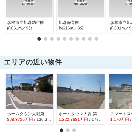
彦根市立旭森幼稚園
旭森保育園
彦根市立旭
約661m／9分
約616m／8分
約691m／
エリアの近い物件
ホームタウン大堀第Ⅳ期
ホームタウン大堀 第Ⅲ期
スマートス
989.9736
万
円
/ 136.36㎡
1,222.7691
万
円
/ 177.29㎡
1,170
万
円