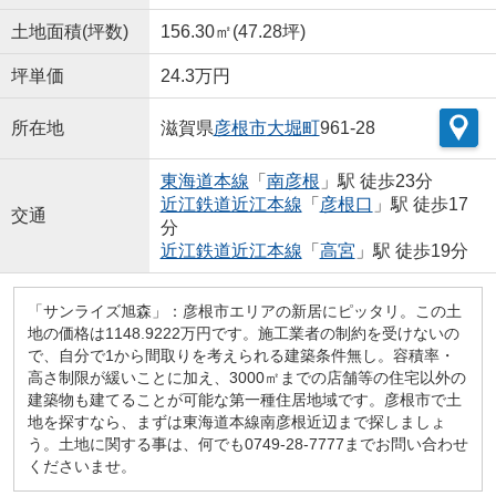
土地面積(坪数)
156.30㎡(47.28坪)
坪単価
24.3万円
所在地
滋賀県
彦根市
大堀町
961-28
東海道本線
「
南彦根
」駅 徒歩23分
近江鉄道近江本線
「
彦根口
」駅 徒歩17
交通
分
近江鉄道近江本線
「
高宮
」駅 徒歩19分
「サンライズ旭森」：彦根市エリアの新居にピッタリ。この土
地の価格は1148.9222万円です。施工業者の制約を受けないの
で、自分で1から間取りを考えられる建築条件無し。容積率・
高さ制限が緩いことに加え、3000㎡までの店舗等の住宅以外の
建築物も建てることが可能な第一種住居地域です。彦根市で土
地を探すなら、まずは東海道本線南彦根近辺まで探しましょ
う。土地に関する事は、何でも0749-28-7777までお問い合わせ
くださいませ。