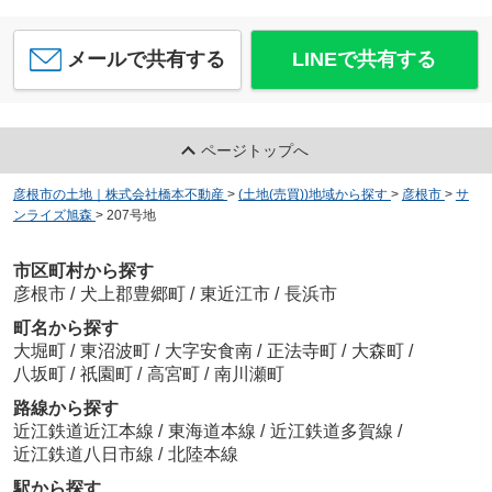
メールで共有する
LINEで共有する
ページトップへ
彦根市の土地｜株式会社橋本不動産
>
(土地(売買))地域から探す
>
彦根市
>
サ
ンライズ旭森
>
207号地
市区町村から探す
彦根市
/
犬上郡豊郷町
/
東近江市
/
長浜市
町名から探す
大堀町
/
東沼波町
/
大字安食南
/
正法寺町
/
大森町
/
八坂町
/
祇園町
/
高宮町
/
南川瀬町
路線から探す
近江鉄道近江本線
/
東海道本線
/
近江鉄道多賀線
/
近江鉄道八日市線
/
北陸本線
駅から探す