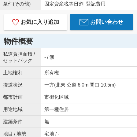
条件(その他)
固定資産税等日割 登記費用
お気に入り追加
お問い合わせ
物件概要
私道負担面積 /
- / 無
セットバック
土地権利
所有権
接道状況
一方(北東 公道 6.0m 間口 10.5m)
都市計画
市街化区域
用途地域
第一種住居
建築条件
無
地目 / 地勢
宅地 / -