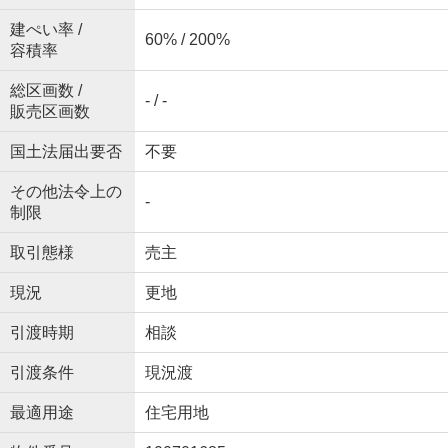
建ぺい率 /
60% / 200%
容積率
総区画数 /
- / -
販売区画数
国土法届出要否
不要
その他法令上の
-
制限
取引態様
売主
現況
更地
引渡時期
相談
引渡条件
現況渡
最適用途
住宅用地