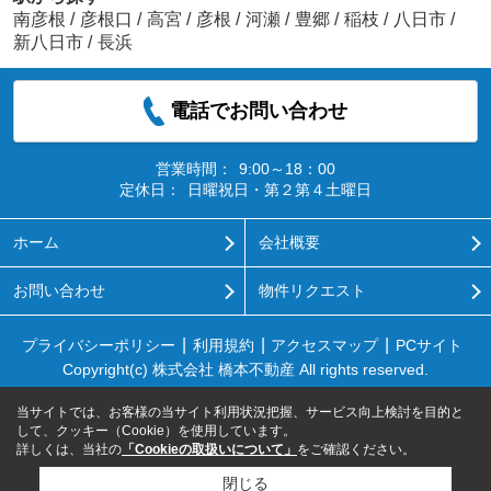
南彦根
/
彦根口
/
高宮
/
彦根
/
河瀬
/
豊郷
/
稲枝
/
八日市
/
新八日市
/
長浜
電話でお問い合わせ
営業時間：
9:00～18：00
定休日：
日曜祝日・第２第４土曜日
ホーム
会社概要
お問い合わせ
物件リクエスト
プライバシーポリシー
利用規約
アクセスマップ
PCサイト
Copyright(c) 株式会社 橋本不動産 All rights reserved.
当サイトでは、お客様の当サイト利用状況把握、サービス向上検討を目的と
して、クッキー（Cookie）を使用しています。
詳しくは、当社の
「Cookieの取扱いについて」
をご確認ください。
閉じる