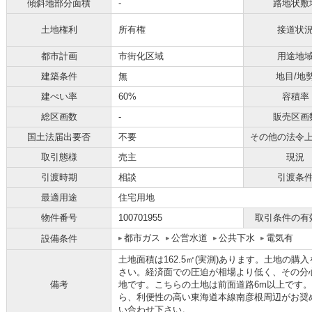
傾斜地部分面積
-
路地状敷
土地権利
所有権
接道状
都市計画
市街化区域
用途地
建築条件
無
地目/地
建ぺい率
60%
容積率
総区画数
-
販売区画
国土法届出要否
不要
その他の法令
取引態様
売主
現況
引渡時期
相談
引渡条
最適用途
住宅用地
物件番号
100701955
取引条件の有
都市ガス
公営水道
公共下水
電気有
設備条件
土地面積は162.5㎡(実測)あります。土地の
さい。経済面での圧迫が相場より低く、その分心に
備考
地です。こちらの土地は前面道路6m以上です
ら、利便性の高い東海道本線南彦根周辺がお奨めです
い合わせ下さい。