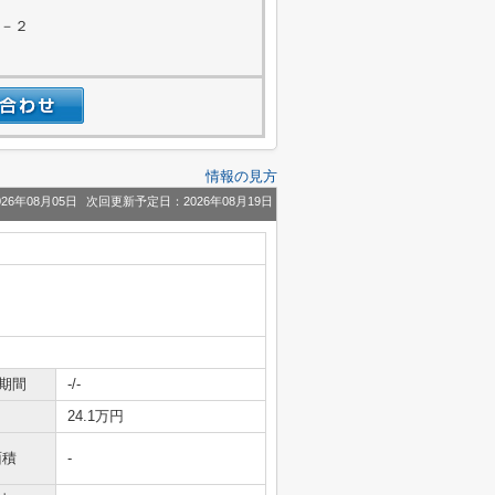
３－２
情報の見方
26年08月05日
次回更新予定日：2026年08月19日
期間
-/-
24.1万円
面積
-