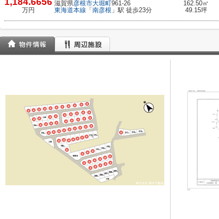
1,184.6656
滋賀県
彦根市
大堀町
961-26
162.50㎡
万円
東海道本線
「
南彦根
」駅 徒歩23分
49.15坪