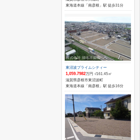
東海道本線「南彦根」駅 徒歩31分
東沼波プライムシティー
1,059.7982
万円 -/161.45㎡
滋賀県彦根市東沼波町
東海道本線「南彦根」駅 徒歩16分