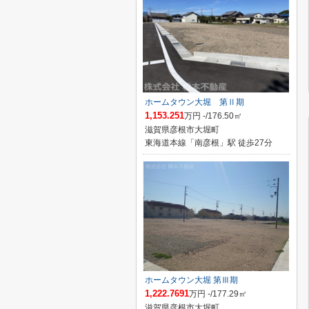
ホームタウン大堀 第Ⅱ期
1,153.251
万円 -/176.50㎡
滋賀県彦根市大堀町
東海道本線「南彦根」駅 徒歩27分
ホームタウン大堀 第Ⅲ期
1,222.7691
万円 -/177.29㎡
滋賀県彦根市大堀町