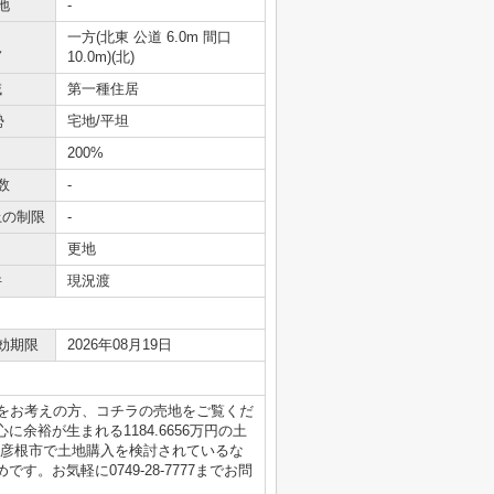
地
-
一方(北東 公道 6.0m 間口
況
10.0m)(北)
域
第一種住居
勢
宅地/平坦
200%
数
-
上の制限
-
更地
件
現況渡
効期限
2026年08月19日
購入をお考えの方、コチラの売地をご覧くだ
余裕が生まれる1184.6656万円の土
。彦根市で土地購入を検討されているな
。お気軽に0749-28-7777までお問