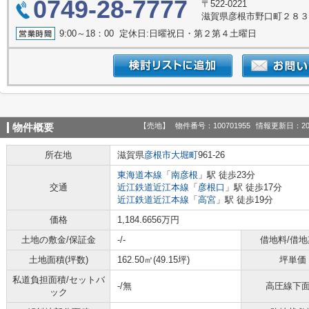
0749-28-7777
〒522-0221
滋賀県彦根市野口町２８
9:00～18：00 定休日:日曜祝日・第２第４土曜日
【売地】
物件番号：100701955
情報更新日：20
物件概要
所在地
滋賀県
彦根市
大堀町
961-26
東海道本線
「
南彦根
」駅 徒歩23分
交通
近江鉄道近江本線
「
彦根口
」駅 徒歩17分
近江鉄道近江本線
「
高宮
」駅 徒歩19分
価格
1,184.6656万円
土地の敷金/保証金
-/-
借地料/借地
土地面積(坪数)
162.50㎡(49.15坪)
坪単価
私道負担面積/セットバ
-/無
高圧線下
ック