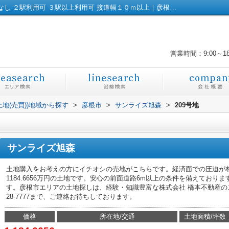
サンライズ旭森209号地｜平坦地 建築条件なし ２駅利用可 ３駅以上利用可 接道幅１０ｍ以上｜彦根市の土地｜株式会社橋本不動産
営業時間：9:00～1
土地(売買))地域から探す
>
彦根市
>
サンライズ旭森
>
209号地
サンライズ旭森
土地購入をお考えの方にイチオシの売地がこちらです。経済面での圧迫が
1184.6656万円の土地です。安心の前面道路6m以上の条件を備えております
す。彦根市エリアの土地探しは、経験・知識豊富な株式会社 橋本不動産のス
28-7777まで、ご連絡お待ちしております。
価格
所在地/交通
土地面積/坪数