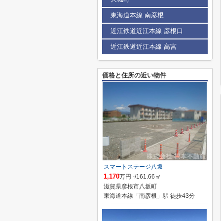
東海道本線 南彦根
近江鉄道近江本線 彦根口
近江鉄道近江本線 高宮
価格と住所の近い物件
スマートステージ八坂
1,170
万円 -/161.66㎡
滋賀県彦根市八坂町
東海道本線「南彦根」駅 徒歩43分