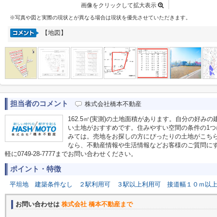
画像をクリックして拡大表示
※写真や図と実際の現状とが異なる場合は現状を優先させていただきます。
【地図】
担当者のコメント
株式会社橋本不動産
162.5㎡(実測)の土地面積があります。自分の好
い土地がおすすめです。住みやすい空間の条件の1つ
みては。売地をお探しの方にぴったりの土地がこちら
なら、不動産情報や生活情報などお客様のご質問に
軽に0749-28-7777までお問い合わせください。
ポイント・特徴
平坦地
建築条件なし
２駅利用可
３駅以上利用可
接道幅１０ｍ以
お問い合わせは
株式会社 橋本不動産まで