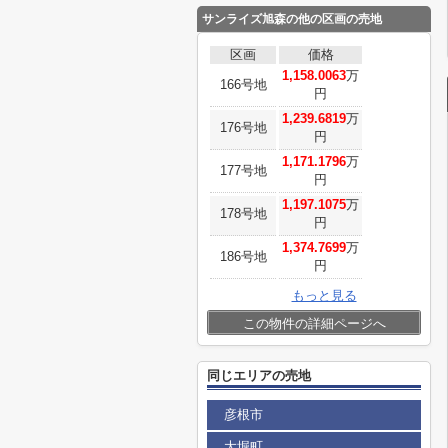
サンライズ旭森
の他の区画の売地
区画
価格
1,158.0063
万
166号地
円
1,239.6819
万
176号地
円
1,171.1796
万
177号地
円
1,197.1075
万
178号地
円
1,374.7699
万
186号地
円
もっと見る
この物件の詳細ページへ
同じエリアの売地
彦根市
大堀町