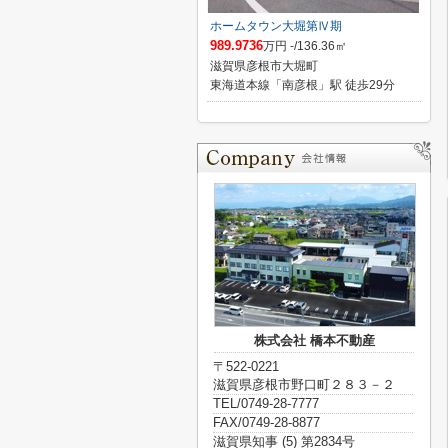
ホームタウン大堀第Ⅳ期
989.9736
万円 -/136.36㎡
滋賀県彦根市大堀町
東海道本線「南彦根」駅 徒歩29分
株式会社 橋本不動産
〒522-0221
滋賀県彦根市野口町２８３－２
TEL/0749-28-7777
FAX/0749-28-8877
滋賀県知事 (5) 第2834号