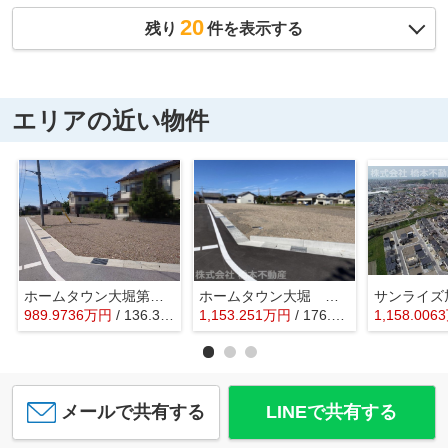
20
残り
件を表示する
エリアの近い物件
ホームタウン大堀第Ⅳ期
ホームタウン大堀 第Ⅱ期
サンライズ
989.9736
万
円
/ 136.36㎡
1,153.251
万
円
/ 176.50㎡
1,158.0063
メールで共有する
LINEで共有する