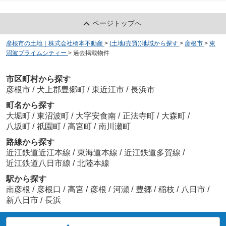
ページトップへ
彦根市の土地｜株式会社橋本不動産
>
(土地(売買))地域から探す
>
彦根市
>
東
沼波プライムシティー
>
過去掲載物件
市区町村から探す
彦根市
/
犬上郡豊郷町
/
東近江市
/
長浜市
町名から探す
大堀町
/
東沼波町
/
大字安食南
/
正法寺町
/
大森町
/
八坂町
/
祇園町
/
高宮町
/
南川瀬町
路線から探す
近江鉄道近江本線
/
東海道本線
/
近江鉄道多賀線
/
近江鉄道八日市線
/
北陸本線
駅から探す
南彦根
/
彦根口
/
高宮
/
彦根
/
河瀬
/
豊郷
/
稲枝
/
八日市
/
新八日市
/
長浜