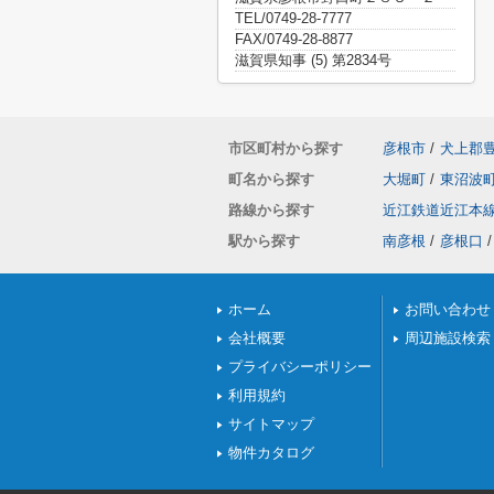
TEL/0749-28-7777
FAX/0749-28-8877
滋賀県知事 (5) 第2834号
市区町村から探す
彦根市
/
犬上郡
町名から探す
大堀町
/
東沼波
路線から探す
近江鉄道近江本
駅から探す
南彦根
/
彦根口
/
ホーム
お問い合わせ
会社概要
周辺施設検索
プライバシーポリシー
利用規約
サイトマップ
物件カタログ