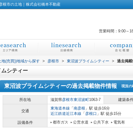
彦根市の土地｜株式会社橋本不動産
営業時間：9:00～1
土地(売買))地域から探す
>
彦根市
>
東沼波プライムシティー
>
過去掲載
イムシティー
東沼波プライムシティー
の過去掲載物件情報
現況の
所在地
滋賀県
彦根市
東沼波町
1063-7
建築条
東海道本線
「
南彦根
」駅 徒歩16分
交通
近江鉄道近江本線
「
彦根口
」駅 徒歩15分
都市ガス
公営水道
公共下水
電気有
設備条件