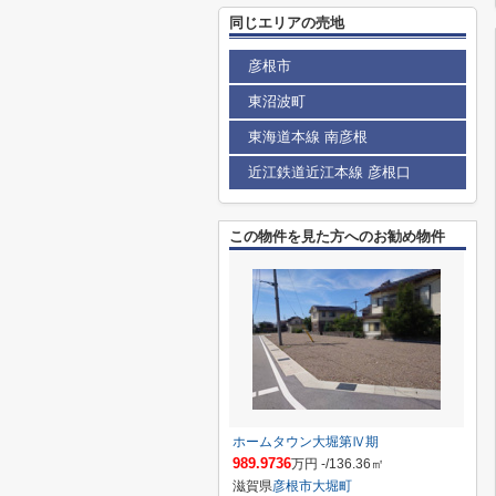
同じエリアの売地
彦根市
東沼波町
東海道本線 南彦根
近江鉄道近江本線 彦根口
この物件を見た方へのお勧め物件
ホームタウン大堀第Ⅳ期
989.9736
万円 -/136.36㎡
滋賀県
彦根市
大堀町