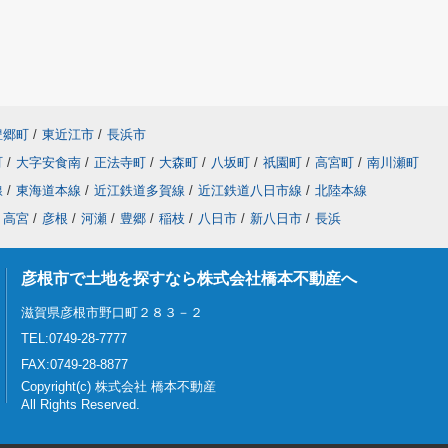
豊郷町
/
東近江市
/
長浜市
町
/
大字安食南
/
正法寺町
/
大森町
/
八坂町
/
祇園町
/
高宮町
/
南川瀬町
線
/
東海道本線
/
近江鉄道多賀線
/
近江鉄道八日市線
/
北陸本線
高宮
/
彦根
/
河瀬
/
豊郷
/
稲枝
/
八日市
/
新八日市
/
長浜
彦根市で土地を探すなら株式会社橋本不動産へ
滋賀県彦根市野口町２８３－２
TEL:0749-28-7777
FAX:0749-28-8877
Copyright(c) 株式会社 橋本不動産
All Rights Reserved.