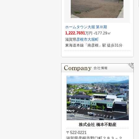
ホームタウン大堀 第Ⅲ期
1,222.7691
万円 -/177.29㎡
滋賀県
彦根市
大堀町
東海道本線「南彦根」駅 徒歩31分
株式会社 橋本不動産
〒522-0221
滋賀県彦根市野口町２８３－２