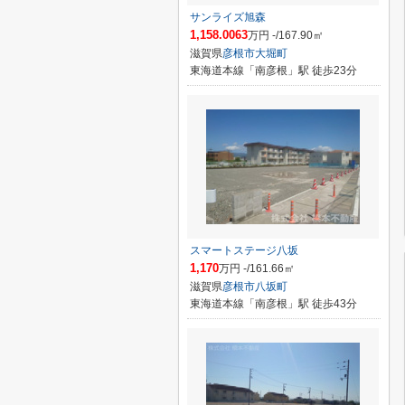
サンライズ旭森
1,158.0063
万円 -/167.90㎡
滋賀県
彦根市
大堀町
東海道本線「南彦根」駅 徒歩23分
スマートステージ八坂
1,170
万円 -/161.66㎡
滋賀県
彦根市
八坂町
東海道本線「南彦根」駅 徒歩43分