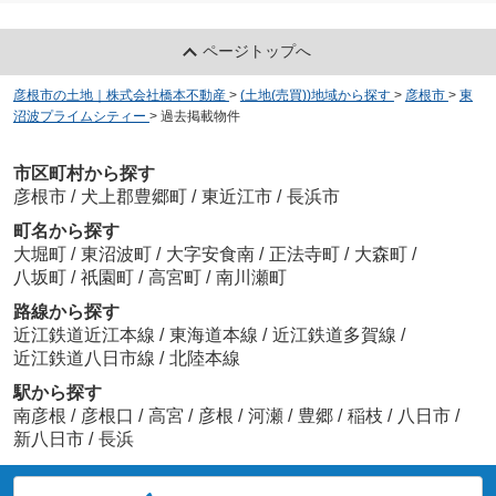
ページトップへ
彦根市の土地｜株式会社橋本不動産
>
(土地(売買))地域から探す
>
彦根市
>
東
沼波プライムシティー
>
過去掲載物件
市区町村から探す
彦根市
/
犬上郡豊郷町
/
東近江市
/
長浜市
町名から探す
大堀町
/
東沼波町
/
大字安食南
/
正法寺町
/
大森町
/
八坂町
/
祇園町
/
高宮町
/
南川瀬町
路線から探す
近江鉄道近江本線
/
東海道本線
/
近江鉄道多賀線
/
近江鉄道八日市線
/
北陸本線
駅から探す
南彦根
/
彦根口
/
高宮
/
彦根
/
河瀬
/
豊郷
/
稲枝
/
八日市
/
新八日市
/
長浜