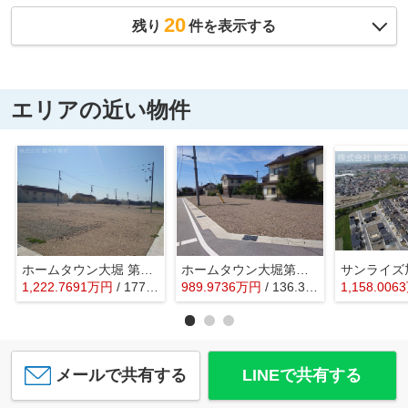
20
残り
件を表示する
エリアの近い物件
ホームタウン大堀 第Ⅲ期
ホームタウン大堀第Ⅳ期
サンライズ
1,222.7691
万
円
/ 177.29㎡
989.9736
万
円
/ 136.36㎡
1,158.0063
メールで共有する
LINEで共有する