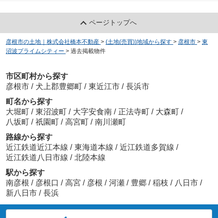
ページトップへ
彦根市の土地｜株式会社橋本不動産
>
(土地(売買))地域から探す
>
彦根市
>
東
沼波プライムシティー
>
過去掲載物件
市区町村から探す
彦根市
/
犬上郡豊郷町
/
東近江市
/
長浜市
町名から探す
大堀町
/
東沼波町
/
大字安食南
/
正法寺町
/
大森町
/
八坂町
/
祇園町
/
高宮町
/
南川瀬町
路線から探す
近江鉄道近江本線
/
東海道本線
/
近江鉄道多賀線
/
近江鉄道八日市線
/
北陸本線
駅から探す
南彦根
/
彦根口
/
高宮
/
彦根
/
河瀬
/
豊郷
/
稲枝
/
八日市
/
新八日市
/
長浜