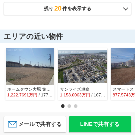
20
残り
件を表示する
エリアの近い物件
ホームタウン大堀 第Ⅲ期
サンライズ旭森
1,222.7691
万
円
/ 177.29㎡
1,158.0063
万
円
/ 167.90㎡
877.5743
万
メールで共有する
LINEで共有する