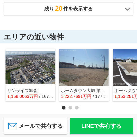
20
残り
件を表示する
エリアの近い物件
サンライズ旭森
ホームタウン大堀 第Ⅲ期
1,158.0063
万
円
/ 167.90㎡
1,222.7691
万
円
/ 177.29㎡
1,153.251
メールで共有する
LINEで共有する