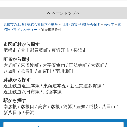
ページトップへ
彦根市の土地｜株式会社橋本不動産
>
(土地(売買))地域から探す
>
彦根市
>
東
沼波プライムシティー
>
過去掲載物件
市区町村から探す
彦根市
/
犬上郡豊郷町
/
東近江市
/
長浜市
町名から探す
大堀町
/
東沼波町
/
大字安食南
/
正法寺町
/
大森町
/
八坂町
/
祇園町
/
高宮町
/
南川瀬町
路線から探す
近江鉄道近江本線
/
東海道本線
/
近江鉄道多賀線
/
近江鉄道八日市線
/
北陸本線
駅から探す
南彦根
/
彦根口
/
高宮
/
彦根
/
河瀬
/
豊郷
/
稲枝
/
八日市
/
新八日市
/
長浜