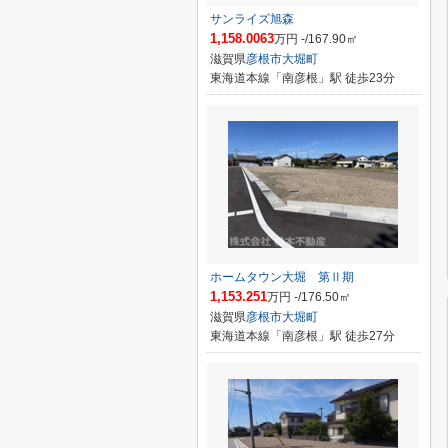
サンライズ旭森
1,158.0063
万円 -/167.90㎡
滋賀県
彦根市
大堀町
東海道本線「南彦根」駅 徒歩23分
ホームタウン大堀 第Ⅱ期
1,153.251
万円 -/176.50㎡
滋賀県
彦根市
大堀町
東海道本線「南彦根」駅 徒歩27分