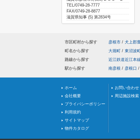
TEL/0749-28-7777
FAX/0749-28-8877
滋賀県知事 (5) 第2834号
市区町村から探す
彦根市
/
犬上郡
町名から探す
大堀町
/
東沼波
路線から探す
近江鉄道近江本
駅から探す
南彦根
/
彦根口
/
ホーム
お問い合わせ
会社概要
周辺施設検索
プライバシーポリシー
利用規約
サイトマップ
物件カタログ