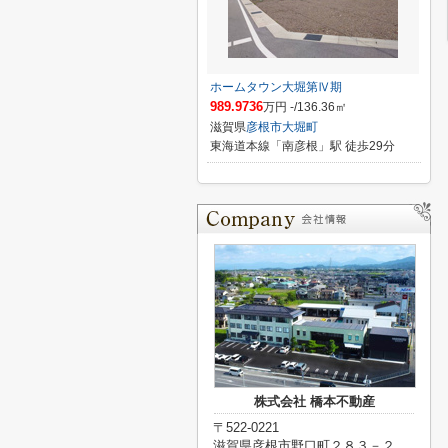
ホームタウン大堀第Ⅳ期
989.9736
万円 -/136.36㎡
滋賀県
彦根市
大堀町
東海道本線「南彦根」駅 徒歩29分
株式会社 橋本不動産
〒522-0221
滋賀県彦根市野口町２８３－２