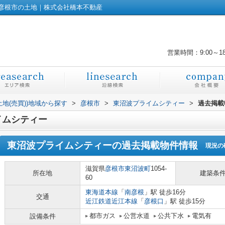
彦根市の土地｜株式会社橋本不動産
営業時間：9:00～1
土地(売買))地域から探す
>
彦根市
>
東沼波プライムシティー
>
過去掲載
イムシティー
東沼波プライムシティー
の過去掲載物件情報
現況の
滋賀県
彦根市
東沼波町
1054-
所在地
建築条
60
東海道本線
「
南彦根
」駅 徒歩16分
交通
近江鉄道近江本線
「
彦根口
」駅 徒歩15分
都市ガス
公営水道
公共下水
電気有
設備条件