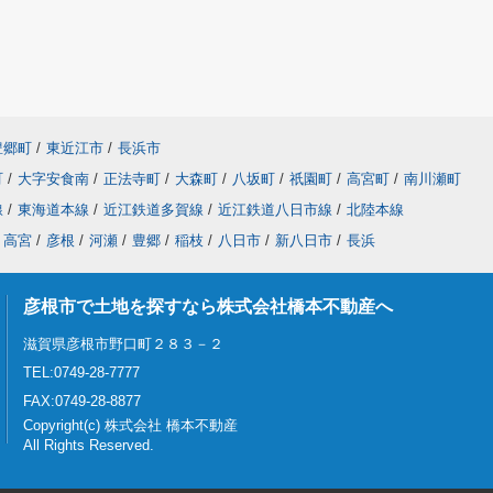
豊郷町
/
東近江市
/
長浜市
町
/
大字安食南
/
正法寺町
/
大森町
/
八坂町
/
祇園町
/
高宮町
/
南川瀬町
線
/
東海道本線
/
近江鉄道多賀線
/
近江鉄道八日市線
/
北陸本線
高宮
/
彦根
/
河瀬
/
豊郷
/
稲枝
/
八日市
/
新八日市
/
長浜
彦根市で土地を探すなら株式会社橋本不動産へ
滋賀県彦根市野口町２８３－２
TEL:0749-28-7777
FAX:0749-28-8877
Copyright(c) 株式会社 橋本不動産
All Rights Reserved.