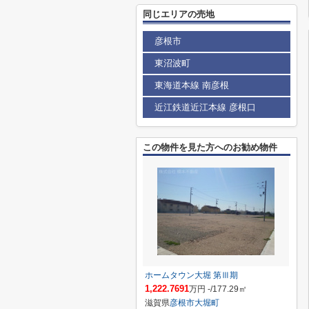
同じエリアの売地
彦根市
東沼波町
東海道本線 南彦根
近江鉄道近江本線 彦根口
この物件を見た方へのお勧め物件
ホームタウン大堀 第Ⅲ期
1,222.7691
万円 -/177.29㎡
滋賀県
彦根市
大堀町