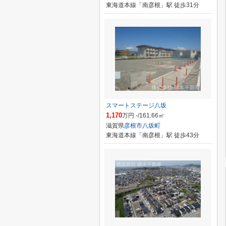
東海道本線「南彦根」駅 徒歩31分
スマートステージ八坂
1,170
万円 -/161.66㎡
滋賀県
彦根市
八坂町
東海道本線「南彦根」駅 徒歩43分