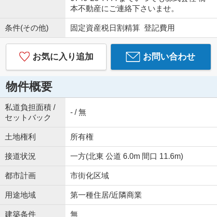
本不動産にご連絡下さいませ。
条件(その他)
固定資産税日割精算 登記費用
お気に入り追加
お問い合わせ
物件概要
私道負担面積 /
- / 無
セットバック
土地権利
所有権
接道状況
一方(北東 公道 6.0m 間口 11.6m)
都市計画
市街化区域
用途地域
第一種住居/近隣商業
建築条件
無