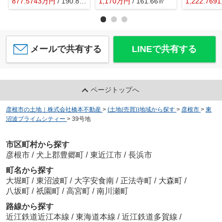
877.5743
万
円
/ 190.86㎡
1,170
万
円
/ 161.66㎡
1,222.7691
メールで共有する
LINEで共有する
ページトップへ
彦根市の土地｜株式会社橋本不動産
>
(土地(売買))地域から探す
>
彦根市
>
東
沼波プライムシティー
>
39号地
市区町村から探す
彦根市
/
犬上郡豊郷町
/
東近江市
/
長浜市
町名から探す
大堀町
/
東沼波町
/
大字安食南
/
正法寺町
/
大森町
/
八坂町
/
祇園町
/
高宮町
/
南川瀬町
路線から探す
近江鉄道近江本線
/
東海道本線
/
近江鉄道多賀線
/