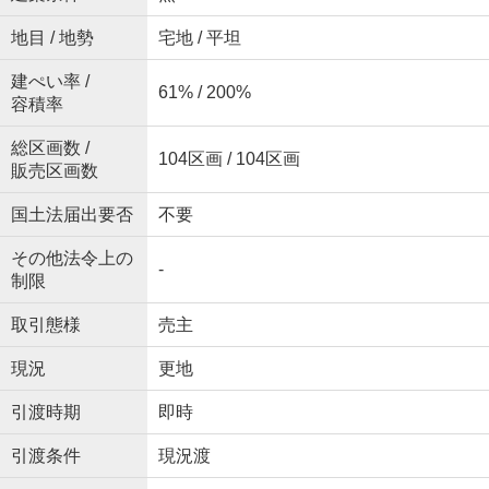
地目 / 地勢
宅地 / 平坦
建ぺい率 /
61% / 200%
容積率
総区画数 /
104区画 / 104区画
販売区画数
国土法届出要否
不要
その他法令上の
-
制限
取引態様
売主
現況
更地
引渡時期
即時
引渡条件
現況渡