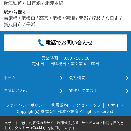
近江鉄道八日市線
/
北陸本線
駅から探す
南彦根
/
彦根口
/
高宮
/
彦根
/
河瀬
/
豊郷
/
稲枝
/
八日市
/
新八日市
/
長浜
電話でお問い合わせ
営業時間：
9:00～18：00
定休日：
日曜祝日・第２第４土曜日
ホーム
会社概要
お問い合わせ
物件リクエスト
プライバシーポリシー
利用規約
アクセスマップ
PCサイト
Copyright(c) 株式会社 橋本不動産 All rights reserved.
当サイトでは、お客様の当サイト利用状況把握、サービス向上検討を目的と
して、クッキー（Cookie）を使用しています。