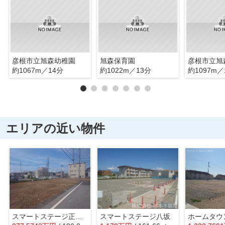
彦根市立旭森幼稚園
旭森保育園
彦根市立旭
約1067m／14分
約1022m／13分
約1097m／
エリアの近い物件
スマートステージ正法寺
スマートステージ八坂