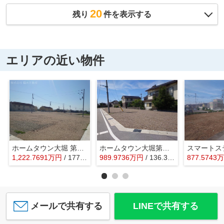
20
残り
件を表示する
エリアの近い物件
ホームタウン大堀 第Ⅲ期
ホームタウン大堀第Ⅳ期
1,222.7691
万
円
/ 177.29㎡
989.9736
万
円
/ 136.36㎡
877.5743
万
メールで共有する
LINEで共有する