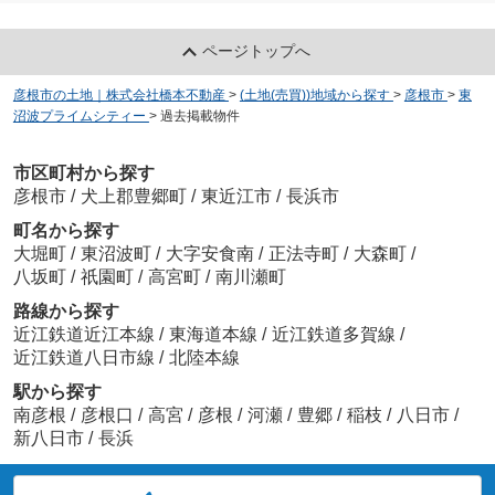
ページトップへ
彦根市の土地｜株式会社橋本不動産
>
(土地(売買))地域から探す
>
彦根市
>
東
沼波プライムシティー
>
過去掲載物件
市区町村から探す
彦根市
/
犬上郡豊郷町
/
東近江市
/
長浜市
町名から探す
大堀町
/
東沼波町
/
大字安食南
/
正法寺町
/
大森町
/
八坂町
/
祇園町
/
高宮町
/
南川瀬町
路線から探す
近江鉄道近江本線
/
東海道本線
/
近江鉄道多賀線
/
近江鉄道八日市線
/
北陸本線
駅から探す
南彦根
/
彦根口
/
高宮
/
彦根
/
河瀬
/
豊郷
/
稲枝
/
八日市
/
新八日市
/
長浜