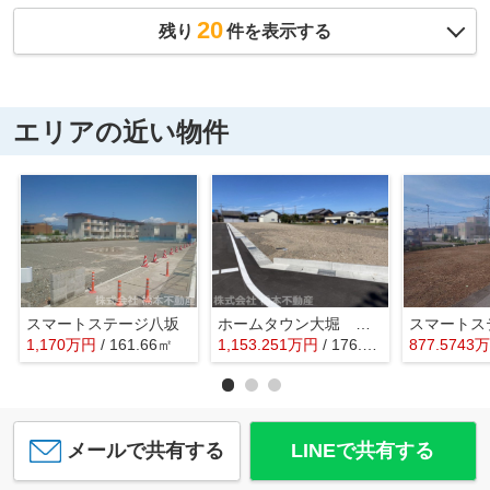
20
残り
件を表示する
エリアの近い物件
スマートステージ八坂
ホームタウン大堀 第Ⅱ期
1,170
万
円
/ 161.66㎡
1,153.251
万
円
/ 176.50㎡
877.5743
万
メールで共有する
LINEで共有する