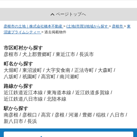
ページトップへ
彦根市の土地｜株式会社橋本不動産
>
(土地(売買))地域から探す
>
彦根市
>
東
沼波プライムシティー
>
過去掲載物件
市区町村から探す
彦根市
/
犬上郡豊郷町
/
東近江市
/
長浜市
町名から探す
大堀町
/
東沼波町
/
大字安食南
/
正法寺町
/
大森町
/
八坂町
/
祇園町
/
高宮町
/
南川瀬町
路線から探す
近江鉄道近江本線
/
東海道本線
/
近江鉄道多賀線
/
近江鉄道八日市線
/
北陸本線
駅から探す
南彦根
/
彦根口
/
高宮
/
彦根
/
河瀬
/
豊郷
/
稲枝
/
八日市
/
新八日市
/
長浜