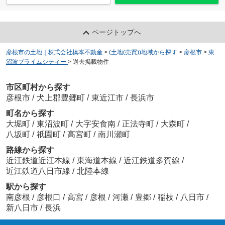
ホームタウン大堀第Ⅳ期
989.9736
万
円
/ 136.36㎡
ページトップへ
彦根市の土地｜株式会社橋本不動産
>
(土地(売買))地域から探す
>
彦根市
>
東
沼波プライムシティー
>
過去掲載物件
市区町村から探す
彦根市
/
犬上郡豊郷町
/
東近江市
/
長浜市
ホームタウン大堀 第Ⅱ期
1,153.251
万
円
/ 176.50㎡
町名から探す
大堀町
/
東沼波町
/
大字安食南
/
正法寺町
/
大森町
/
八坂町
/
祇園町
/
高宮町
/
南川瀬町
路線から探す
近江鉄道近江本線
/
東海道本線
/
近江鉄道多賀線
/
近江鉄道八日市線
/
北陸本線
駅から探す
サンライズ旭森
南彦根
/
彦根口
/
高宮
/
彦根
/
河瀬
/
豊郷
/
稲枝
/
八日市
/
1,158.0063
万
円
/ 167.90㎡
新八日市
/
長浜