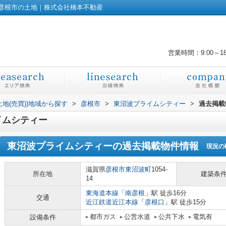
彦根市の土地｜株式会社橋本不動産
営業時間：9:00～1
土地(売買))地域から探す
>
彦根市
>
東沼波プライムシティー
>
過去掲載
イムシティー
東沼波プライムシティー
の過去掲載物件情報
現況の
滋賀県
彦根市
東沼波町
1054-
所在地
建築条
14
東海道本線
「
南彦根
」駅 徒歩16分
交通
近江鉄道近江本線
「
彦根口
」駅 徒歩15分
都市ガス
公営水道
公共下水
電気有
設備条件