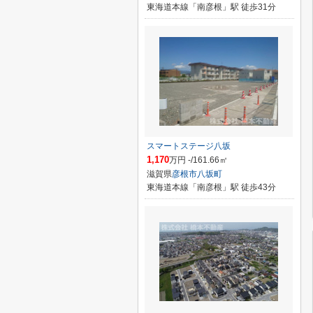
東海道本線「南彦根」駅 徒歩31分
スマートステージ八坂
1,170
万円 -/161.66㎡
滋賀県
彦根市
八坂町
東海道本線「南彦根」駅 徒歩43分