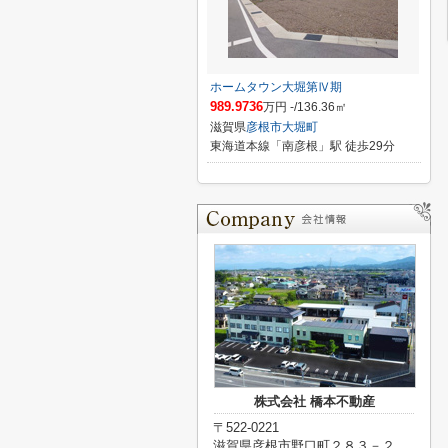
ホームタウン大堀第Ⅳ期
989.9736
万円 -/136.36㎡
滋賀県
彦根市
大堀町
東海道本線「南彦根」駅 徒歩29分
株式会社 橋本不動産
〒522-0221
滋賀県彦根市野口町２８３－２