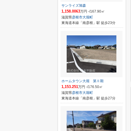
サンライズ旭森
1,158.0063
万円 -/167.90㎡
滋賀県
彦根市
大堀町
東海道本線「南彦根」駅 徒歩23分
ホームタウン大堀 第Ⅱ期
1,153.251
万円 -/176.50㎡
滋賀県
彦根市
大堀町
東海道本線「南彦根」駅 徒歩27分