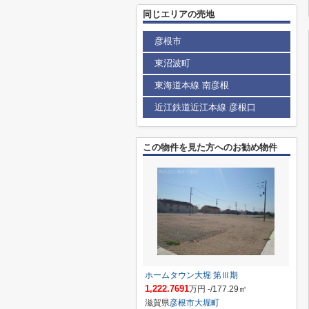
同じエリアの売地
彦根市
東沼波町
東海道本線 南彦根
近江鉄道近江本線 彦根口
この物件を見た方へのお勧め物件
ホームタウン大堀 第Ⅲ期
1,222.7691
万円 -/177.29㎡
滋賀県
彦根市
大堀町