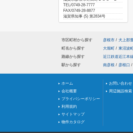
TEL/0749-28-7777
FAX/0749-28-8877
滋賀県知事 (5) 第2834号
市区町村から探す
彦根市
/
犬上郡
町名から探す
大堀町
/
東沼波
路線から探す
近江鉄道近江本
駅から探す
南彦根
/
彦根口
/
ホーム
お問い合わせ
会社概要
周辺施設検索
プライバシーポリシー
利用規約
サイトマップ
物件カタログ