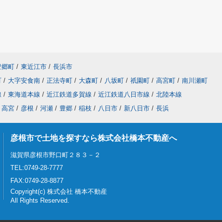
豊郷町
/
東近江市
/
長浜市
町
/
大字安食南
/
正法寺町
/
大森町
/
八坂町
/
祇園町
/
高宮町
/
南川瀬町
線
/
東海道本線
/
近江鉄道多賀線
/
近江鉄道八日市線
/
北陸本線
高宮
/
彦根
/
河瀬
/
豊郷
/
稲枝
/
八日市
/
新八日市
/
長浜
彦根市で土地を探すなら株式会社橋本不動産へ
滋賀県彦根市野口町２８３－２
TEL:0749-28-7777
FAX:0749-28-8877
Copyright(c) 株式会社 橋本不動産
All Rights Reserved.