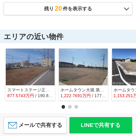
20
残り
件を表示する
エリアの近い物件
スマートステージ正法寺
ホームタウン大堀 第Ⅲ期
877.5743
万
円
/ 190.86㎡
1,222.7691
万
円
/ 177.29㎡
1,153.251
メールで共有する
LINEで共有する