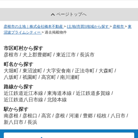
ページトップへ
彦根市の土地｜株式会社橋本不動産
>
(土地(売買))地域から探す
>
彦根市
>
東
沼波プライムシティー
>
過去掲載物件
市区町村から探す
彦根市
/
犬上郡豊郷町
/
東近江市
/
長浜市
町名から探す
大堀町
/
東沼波町
/
大字安食南
/
正法寺町
/
大森町
/
八坂町
/
祇園町
/
高宮町
/
南川瀬町
路線から探す
近江鉄道近江本線
/
東海道本線
/
近江鉄道多賀線
/
近江鉄道八日市線
/
北陸本線
駅から探す
南彦根
/
彦根口
/
高宮
/
彦根
/
河瀬
/
豊郷
/
稲枝
/
八日市
/
新八日市
/
長浜