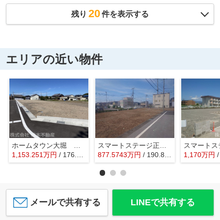
20
残り
件を表示する
エリアの近い物件
ホームタウン大堀 第Ⅱ期
スマートステージ正法寺
スマートス
1,153.251
万
円
/ 176.50㎡
877.5743
万
円
/ 190.86㎡
1,170
万
円
メールで共有する
LINEで共有する