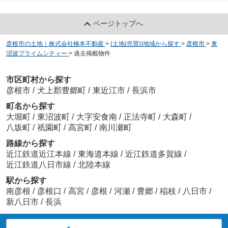
ページトップへ
彦根市の土地｜株式会社橋本不動産
>
(土地(売買))地域から探す
>
彦根市
>
東
沼波プライムシティー
>
過去掲載物件
市区町村から探す
彦根市
/
犬上郡豊郷町
/
東近江市
/
長浜市
町名から探す
大堀町
/
東沼波町
/
大字安食南
/
正法寺町
/
大森町
/
八坂町
/
祇園町
/
高宮町
/
南川瀬町
路線から探す
近江鉄道近江本線
/
東海道本線
/
近江鉄道多賀線
/
近江鉄道八日市線
/
北陸本線
駅から探す
南彦根
/
彦根口
/
高宮
/
彦根
/
河瀬
/
豊郷
/
稲枝
/
八日市
/
新八日市
/
長浜