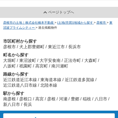
ページトップへ
彦根市の土地｜株式会社橋本不動産
>
(土地(売買))地域から探す
>
彦根市
>
東
沼波プライムシティー
>
過去掲載物件
市区町村から探す
彦根市
/
犬上郡豊郷町
/
東近江市
/
長浜市
町名から探す
大堀町
/
東沼波町
/
大字安食南
/
正法寺町
/
大森町
/
八坂町
/
祇園町
/
高宮町
/
南川瀬町
路線から探す
近江鉄道近江本線
/
東海道本線
/
近江鉄道多賀線
/
近江鉄道八日市線
/
北陸本線
駅から探す
南彦根
/
彦根口
/
高宮
/
彦根
/
河瀬
/
豊郷
/
稲枝
/
八日市
/
新八日市
/
長浜