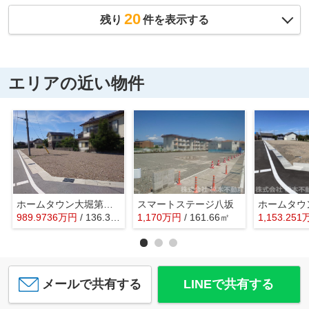
20
残り
件を表示する
エリアの近い物件
ホームタウン大堀第Ⅳ期
スマートステージ八坂
989.9736
万
円
/ 136.36㎡
1,170
万
円
/ 161.66㎡
1,153.251
メールで共有する
LINEで共有する