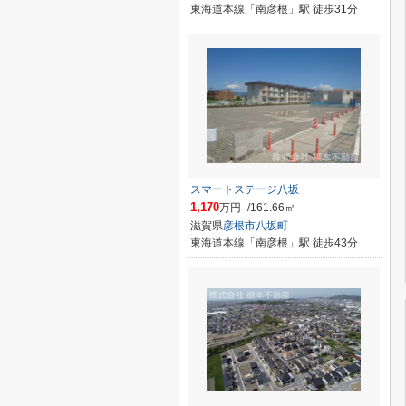
東海道本線「南彦根」駅 徒歩31分
スマートステージ八坂
1,170
万円 -/161.66㎡
滋賀県
彦根市
八坂町
東海道本線「南彦根」駅 徒歩43分