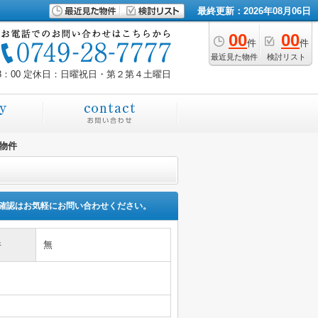
最終更新：2026年08月06日
00
00
件
件
最近見た物件
検討リスト
8：00
定休日：日曜祝日・第２第４土曜日
物件
確認はお気軽にお問い合わせください。
件
無