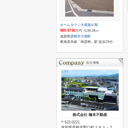
ホームタウン大堀第Ⅳ期
989.9736
万円 -/136.36㎡
滋賀県
彦根市
大堀町
東海道本線「南彦根」駅 徒歩29分
株式会社 橋本不動産
〒522-0221
滋賀県彦根市野口町２８３－２