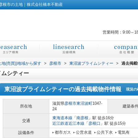
彦根市の土地｜株式会社橋本不動産
営業時間：9:00～1
土地(売買))地域から探す
>
彦根市
>
東沼波プライムシティー
>
過去掲載
イムシティー
東沼波プライムシティー
の過去掲載物件情報
現況の
滋賀県
彦根市
東沼波町
1047-
所在地
建築条
24
東海道本線
「
南彦根
」駅 徒歩16分
交通
近江鉄道近江本線
「
彦根口
」駅 徒歩15分
都市ガス
公営水道
公共下水
電気有
設備条件