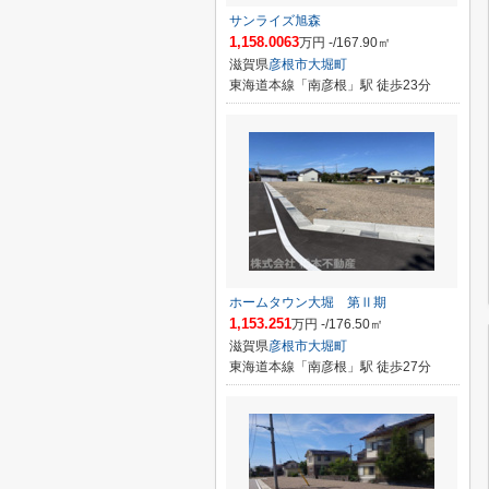
サンライズ旭森
1,158.0063
万円 -/167.90㎡
滋賀県
彦根市
大堀町
東海道本線「南彦根」駅 徒歩23分
ホームタウン大堀 第Ⅱ期
1,153.251
万円 -/176.50㎡
滋賀県
彦根市
大堀町
東海道本線「南彦根」駅 徒歩27分