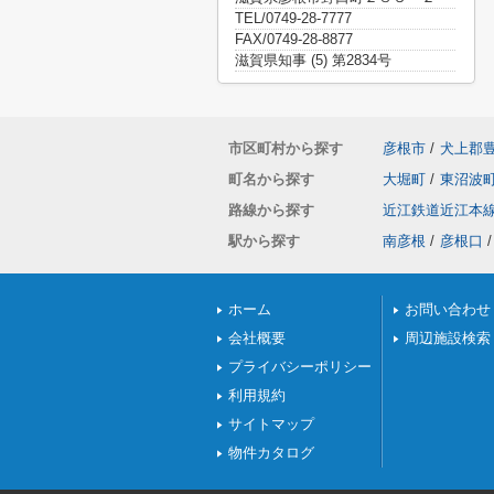
TEL/0749-28-7777
FAX/0749-28-8877
滋賀県知事 (5) 第2834号
市区町村から探す
彦根市
/
犬上郡
町名から探す
大堀町
/
東沼波
路線から探す
近江鉄道近江本
駅から探す
南彦根
/
彦根口
/
ホーム
お問い合わせ
会社概要
周辺施設検索
プライバシーポリシー
利用規約
サイトマップ
物件カタログ