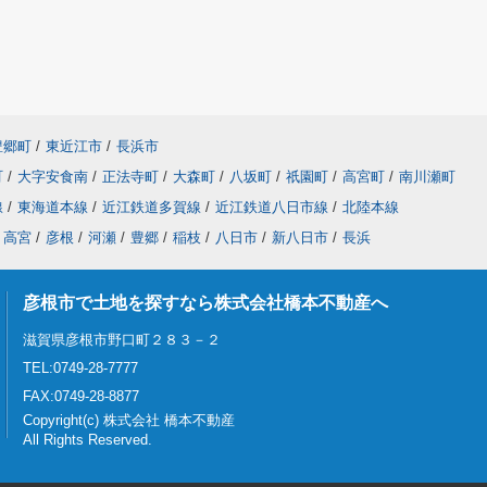
豊郷町
/
東近江市
/
長浜市
町
/
大字安食南
/
正法寺町
/
大森町
/
八坂町
/
祇園町
/
高宮町
/
南川瀬町
線
/
東海道本線
/
近江鉄道多賀線
/
近江鉄道八日市線
/
北陸本線
高宮
/
彦根
/
河瀬
/
豊郷
/
稲枝
/
八日市
/
新八日市
/
長浜
彦根市で土地を探すなら株式会社橋本不動産へ
滋賀県彦根市野口町２８３－２
TEL:0749-28-7777
FAX:0749-28-8877
Copyright(c) 株式会社 橋本不動産
All Rights Reserved.