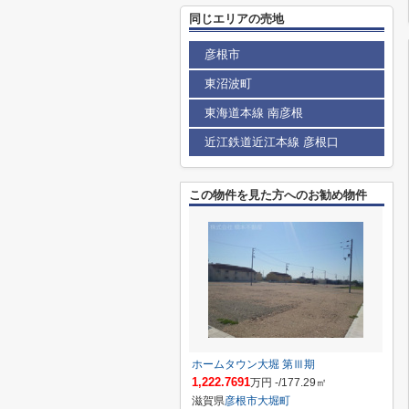
同じエリアの売地
彦根市
東沼波町
東海道本線 南彦根
近江鉄道近江本線 彦根口
この物件を見た方へのお勧め物件
ホームタウン大堀 第Ⅲ期
1,222.7691
万円 -/177.29㎡
滋賀県
彦根市
大堀町