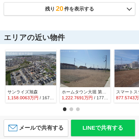
20
残り
件を表示する
エリアの近い物件
サンライズ旭森
ホームタウン大堀 第Ⅲ期
1,158.0063
万
円
/ 167.90㎡
1,222.7691
万
円
/ 177.29㎡
877.5743
万
メールで共有する
LINEで共有する