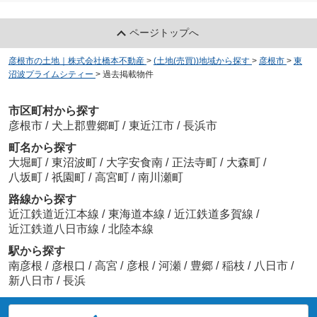
ページトップへ
彦根市の土地｜株式会社橋本不動産
>
(土地(売買))地域から探す
>
彦根市
>
東
沼波プライムシティー
>
過去掲載物件
市区町村から探す
彦根市
/
犬上郡豊郷町
/
東近江市
/
長浜市
町名から探す
大堀町
/
東沼波町
/
大字安食南
/
正法寺町
/
大森町
/
八坂町
/
祇園町
/
高宮町
/
南川瀬町
路線から探す
近江鉄道近江本線
/
東海道本線
/
近江鉄道多賀線
/
近江鉄道八日市線
/
北陸本線
駅から探す
南彦根
/
彦根口
/
高宮
/
彦根
/
河瀬
/
豊郷
/
稲枝
/
八日市
/
新八日市
/
長浜