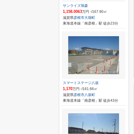
サンライズ旭森
1,158.0063
万円 -/167.90㎡
滋賀県
彦根市
大堀町
東海道本線「南彦根」駅 徒歩23分
スマートステージ八坂
1,170
万円 -/161.66㎡
滋賀県
彦根市
八坂町
東海道本線「南彦根」駅 徒歩43分