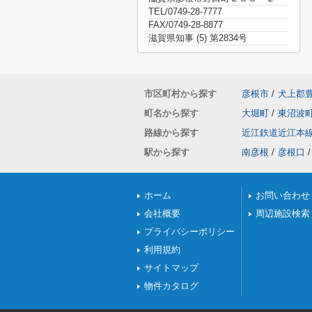
TEL/0749-28-7777
FAX/0749-28-8877
滋賀県知事 (5) 第2834号
市区町村から探す
彦根市
/
犬上郡
町名から探す
大堀町
/
東沼波
路線から探す
近江鉄道近江本
駅から探す
南彦根
/
彦根口
/
ホーム
お問い合わせ
会社概要
周辺施設検索
プライバシーポリシー
利用規約
サイトマップ
物件カタログ