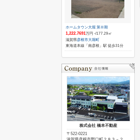
ホームタウン大堀 第Ⅲ期
1,222.7691
万円 -/177.29㎡
滋賀県
彦根市
大堀町
東海道本線「南彦根」駅 徒歩31分
株式会社 橋本不動産
〒522-0221
滋賀県彦根市野口町２８３－２