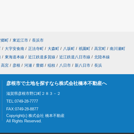
豊郷町
/
東近江市
/
長浜市
町
/
大字安食南
/
正法寺町
/
大森町
/
八坂町
/
祇園町
/
高宮町
/
南川瀬町
線
/
東海道本線
/
近江鉄道多賀線
/
近江鉄道八日市線
/
北陸本線
高宮
/
彦根
/
河瀬
/
豊郷
/
稲枝
/
八日市
/
新八日市
/
長浜
彦根市で土地を探すなら株式会社橋本不動産へ
滋賀県彦根市野口町２８３－２
TEL:0749-28-7777
FAX:0749-28-8877
Copyright(c) 株式会社 橋本不動産
All Rights Reserved.