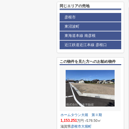
同じエリアの売地
彦根市
東沼波町
東海道本線 南彦根
近江鉄道近江本線 彦根口
この物件を見た方へのお勧め物件
ホームタウン大堀 第Ⅱ期
1,153.251
万円 -/176.50㎡
滋賀県
彦根市
大堀町