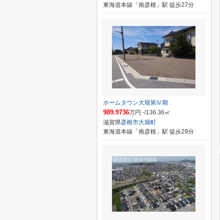
東海道本線「南彦根」駅 徒歩27分
ホームタウン大堀第Ⅳ期
989.9736
万円 -/136.36㎡
滋賀県
彦根市
大堀町
東海道本線「南彦根」駅 徒歩29分