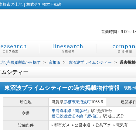
彦根市の土地｜株式会社橋本不動産
営業時間：9:00～1
土地(売買))地域から探す
>
彦根市
>
東沼波プライムシティー
>
過去掲載
イムシティー
東沼波プライムシティー
の過去掲載物件情報
現況の
所在地
滋賀県
彦根市
東沼波町
1063-6
建築条
東海道本線
「
南彦根
」駅 徒歩16分
交通
近江鉄道近江本線
「
彦根口
」駅 徒歩15分
都市ガス
公営水道
公共下水
電気有
設備条件