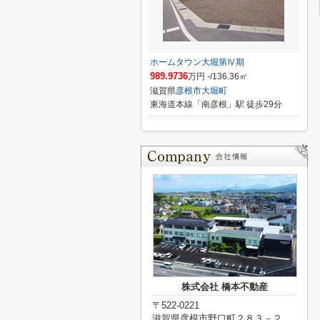
ホームタウン大堀第Ⅳ期
989.9736
万円 -/136.36㎡
滋賀県
彦根市
大堀町
東海道本線「南彦根」駅 徒歩29分
株式会社 橋本不動産
〒522-0221
滋賀県彦根市野口町２８３－２