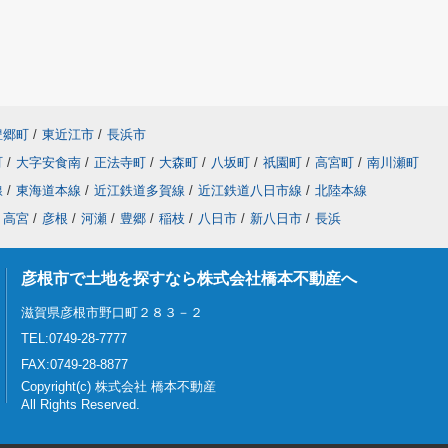
豊郷町
/
東近江市
/
長浜市
町
/
大字安食南
/
正法寺町
/
大森町
/
八坂町
/
祇園町
/
高宮町
/
南川瀬町
線
/
東海道本線
/
近江鉄道多賀線
/
近江鉄道八日市線
/
北陸本線
高宮
/
彦根
/
河瀬
/
豊郷
/
稲枝
/
八日市
/
新八日市
/
長浜
彦根市で土地を探すなら株式会社橋本不動産へ
滋賀県彦根市野口町２８３－２
TEL:0749-28-7777
FAX:0749-28-8877
Copyright(c) 株式会社 橋本不動産
All Rights Reserved.