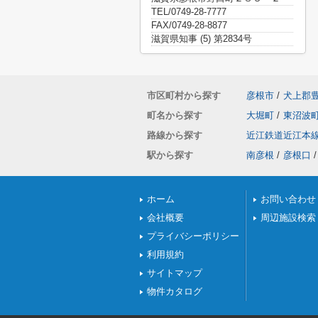
TEL/0749-28-7777
FAX/0749-28-8877
滋賀県知事 (5) 第2834号
市区町村から探す
彦根市
/
犬上郡
町名から探す
大堀町
/
東沼波
路線から探す
近江鉄道近江本
駅から探す
南彦根
/
彦根口
/
ホーム
お問い合わせ
会社概要
周辺施設検索
プライバシーポリシー
利用規約
サイトマップ
物件カタログ