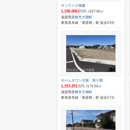
サンライズ旭森
1,158.0063
万円 -/167.90㎡
滋賀県
彦根市
大堀町
東海道本線「南彦根」駅 徒歩23分
ホームタウン大堀 第Ⅱ期
1,153.251
万円 -/176.50㎡
滋賀県
彦根市
大堀町
東海道本線「南彦根」駅 徒歩27分