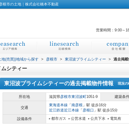
彦根市の土地｜株式会社橋本不動産
営業時間：9:00～1
土地(売買))地域から探す
>
彦根市
>
東沼波プライムシティー
>
過去掲載
イムシティー
東沼波プライムシティー
の過去掲載物件情報
現況の
所在地
滋賀県
彦根市
東沼波町
1051-9
建築条
東海道本線
「
南彦根
」駅 徒歩16分
交通
近江鉄道近江本線
「
彦根口
」駅 徒歩15分
都市ガス
公営水道
公共下水
電気有
設備条件