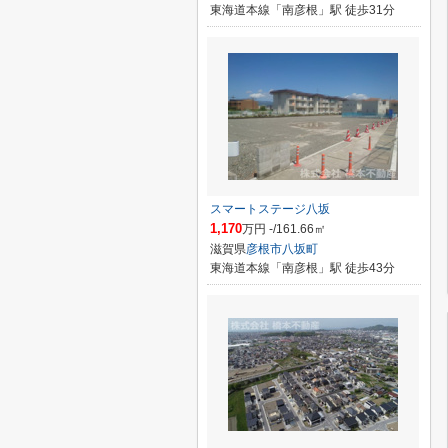
東海道本線「南彦根」駅 徒歩31分
スマートステージ八坂
1,170
万円 -/161.66㎡
滋賀県
彦根市
八坂町
東海道本線「南彦根」駅 徒歩43分