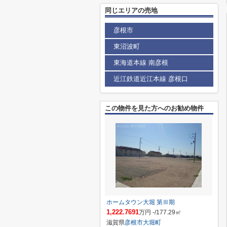
同じエリアの売地
彦根市
東沼波町
東海道本線 南彦根
近江鉄道近江本線 彦根口
この物件を見た方へのお勧め物件
ホームタウン大堀 第Ⅲ期
1,222.7691
万円 -/177.29㎡
滋賀県
彦根市
大堀町