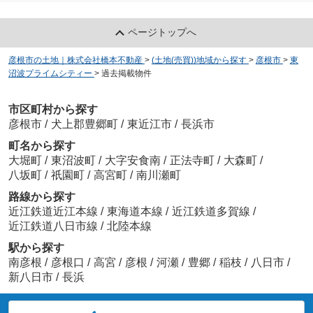
ページトップへ
彦根市の土地｜株式会社橋本不動産
>
(土地(売買))地域から探す
>
彦根市
>
東
沼波プライムシティー
>
過去掲載物件
市区町村から探す
彦根市
/
犬上郡豊郷町
/
東近江市
/
長浜市
町名から探す
大堀町
/
東沼波町
/
大字安食南
/
正法寺町
/
大森町
/
八坂町
/
祇園町
/
高宮町
/
南川瀬町
路線から探す
近江鉄道近江本線
/
東海道本線
/
近江鉄道多賀線
/
近江鉄道八日市線
/
北陸本線
駅から探す
南彦根
/
彦根口
/
高宮
/
彦根
/
河瀬
/
豊郷
/
稲枝
/
八日市
/
新八日市
/
長浜