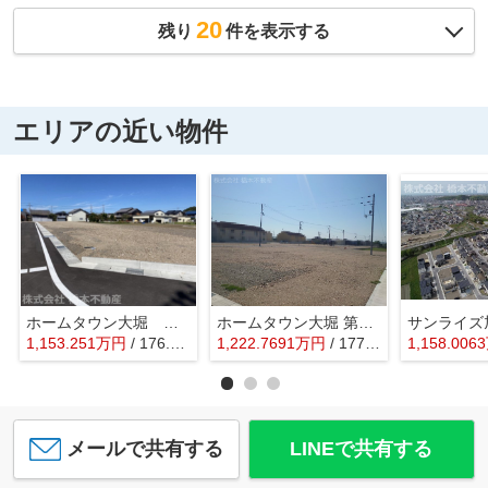
20
残り
件を表示する
エリアの近い物件
ホームタウン大堀 第Ⅱ期
ホームタウン大堀 第Ⅲ期
サンライズ
1,153.251
万
円
/ 176.50㎡
1,222.7691
万
円
/ 177.29㎡
1,158.0063
メールで共有する
LINEで共有する