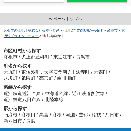
ホームタウン大堀 第Ⅲ期
1,222.7691
万
円
/ 177.29㎡
ページトップへ
彦根市の土地｜株式会社橋本不動産
>
(土地(売買))地域から探す
>
彦根市
>
東
沼波プライムシティー
>
過去掲載物件
市区町村から探す
彦根市
/
犬上郡豊郷町
/
東近江市
/
長浜市
サンライズ旭森
1,158.0063
万
円
/ 167.90㎡
町名から探す
大堀町
/
東沼波町
/
大字安食南
/
正法寺町
/
大森町
/
八坂町
/
祇園町
/
高宮町
/
南川瀬町
路線から探す
近江鉄道近江本線
/
東海道本線
/
近江鉄道多賀線
/
近江鉄道八日市線
/
北陸本線
駅から探す
ホームタウン大堀第Ⅳ期
南彦根
/
彦根口
/
高宮
/
彦根
/
河瀬
/
豊郷
/
稲枝
/
八日市
/
989.9736
万
円
/ 136.36㎡
新八日市
/
長浜