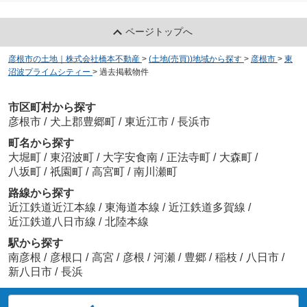
ページトップへ
彦根市の土地｜株式会社橋本不動産
>
(土地(売買))地域から探す
>
彦根市
>
東
沼波プライムシティー
>
過去掲載物件
市区町村から探す
彦根市
/
犬上郡豊郷町
/
東近江市
/
長浜市
町名から探す
大堀町
/
東沼波町
/
大字安食南
/
正法寺町
/
大森町
/
八坂町
/
祇園町
/
高宮町
/
南川瀬町
路線から探す
近江鉄道近江本線
/
東海道本線
/
近江鉄道多賀線
/
近江鉄道八日市線
/
北陸本線
駅から探す
南彦根
/
彦根口
/
高宮
/
彦根
/
河瀬
/
豊郷
/
稲枝
/
八日市
/
新八日市
/
長浜