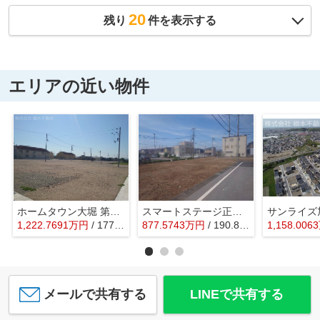
20
残り
件を表示する
エリアの近い物件
ホームタウン大堀 第Ⅲ期
スマートステージ正法寺
サンライズ
1,222.7691
万
円
/ 177.29㎡
877.5743
万
円
/ 190.86㎡
1,158.0063
メールで共有する
LINEで共有する