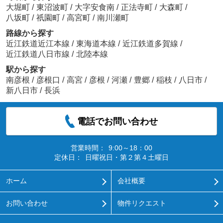
大堀町
/
東沼波町
/
大字安食南
/
正法寺町
/
大森町
/
八坂町
/
祇園町
/
高宮町
/
南川瀬町
路線から探す
近江鉄道近江本線
/
東海道本線
/
近江鉄道多賀線
/
近江鉄道八日市線
/
北陸本線
駅から探す
南彦根
/
彦根口
/
高宮
/
彦根
/
河瀬
/
豊郷
/
稲枝
/
八日市
/
新八日市
/
長浜
電話でお問い合わせ
営業時間：
9:00～18：00
定休日：
日曜祝日・第２第４土曜日
ホーム
会社概要
お問い合わせ
物件リクエスト