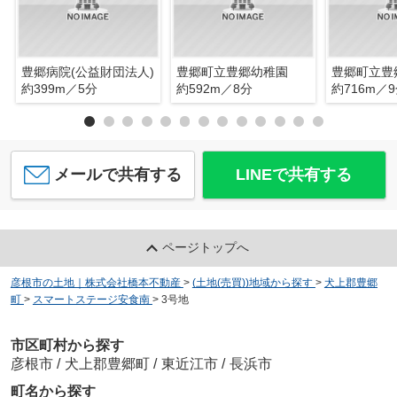
豊郷病院(公益財団法人)
豊郷町立豊郷幼稚園
豊郷町立豊
約399m／5分
約592m／8分
約716m／
メールで共有する
LINEで共有する
ページトップへ
彦根市の土地｜株式会社橋本不動産
>
(土地(売買))地域から探す
>
犬上郡豊郷
町
>
スマートステージ安食南
>
3号地
市区町村から探す
彦根市
/
犬上郡豊郷町
/
東近江市
/
長浜市
町名から探す