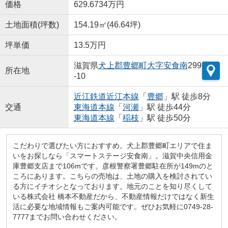
価格
629.6734万円
土地面積(坪数)
154.19㎡(46.64坪)
坪単価
13.5万円
滋賀県
犬上郡豊郷町
大字安食南
299
所在地
-10
近江鉄道近江本線
「
豊郷
」駅 徒歩8分
交通
東海道本線
「
河瀬
」駅 徒歩44分
東海道本線
「
稲枝
」駅 徒歩50分
こだわりで選びたい方におすすめ。犬上郡豊郷町エリアで住ま
いをお探しなら「スマートステージ安食南」。滋賀中央信用金
庫豊郷支店まで106mです。彦根警察署豊郷駐在所が149mのと
ころにあります。こちらの売地は、土地の購入を検討されてい
る方にイチオシとなっております。地元のことを知り尽くして
いる株式会社 橋本不動産だから、不動産情報だけではなく新生
活に必要な地域情報もご案内可能です。ぜひお気軽に0749-28-
7777までお問い合わせください。