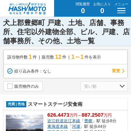
閲覧履歴
お気に入り
メニュー
0
0
犬上郡豊郷町 戸建、土地、店舗、事務
所、住宅以外建物全部、ビル、戸建、店
舗事務所、その他、土地一覧
1
12
1～1
該当物件数
件
販売数
件
件を表示
変更
絞り込み条件：
なし
販売物件のみ
スマートステージ安食南
売買 | 売地
626.4473
887.2507
万円～
万円
近江鉄道近江本線
「
豊郷
」駅 徒歩8分
東海道本線
「
河瀬
」駅 徒歩44分