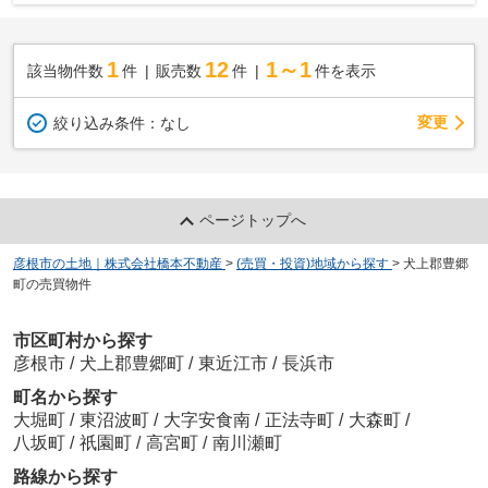
1
12
1～1
該当物件数
件
販売数
件
件を表示
変更
絞り込み条件：
なし
ページトップへ
彦根市の土地｜株式会社橋本不動産
>
(売買・投資)地域から探す
>
犬上郡豊郷
町の売買物件
市区町村から探す
彦根市
/
犬上郡豊郷町
/
東近江市
/
長浜市
町名から探す
大堀町
/
東沼波町
/
大字安食南
/
正法寺町
/
大森町
/
八坂町
/
祇園町
/
高宮町
/
南川瀬町
路線から探す