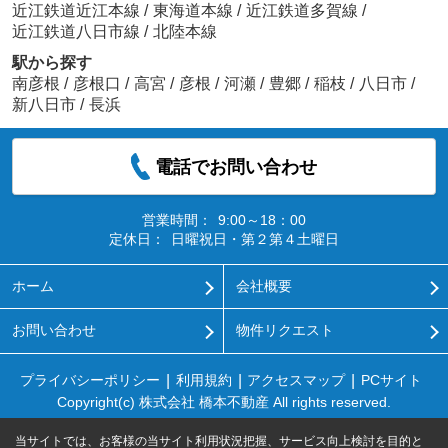
近江鉄道近江本線
/
東海道本線
/
近江鉄道多賀線
/
近江鉄道八日市線
/
北陸本線
駅から探す
南彦根
/
彦根口
/
高宮
/
彦根
/
河瀬
/
豊郷
/
稲枝
/
八日市
/
新八日市
/
長浜
電話でお問い合わせ
営業時間：
9:00～18：00
定休日：
日曜祝日・第２第４土曜日
ホーム
会社概要
お問い合わせ
物件リクエスト
プライバシーポリシー
利用規約
アクセスマップ
PCサイト
Copyright(c) 株式会社 橋本不動産 All rights reserved.
当サイトでは、お客様の当サイト利用状況把握、サービス向上検討を目的と