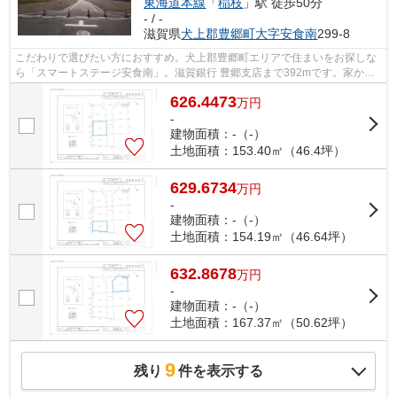
東海道本線
「
稲枝
」駅 徒歩50分
- / -
滋賀県
犬上郡豊郷町
大字安食南
299-8
こだわりで選びたい方におすすめ。犬上郡豊郷町エリアで住まいをお探しな
ら「スマートステージ安食南」。滋賀銀行 豊郷支店まで392mです。家から
168mの場所には豊郷町役場があります。...
626.4473
万
円
-
建物面積：-（-）
土地面積：153.40㎡（46.4坪）
629.6734
万
円
-
建物面積：-（-）
土地面積：154.19㎡（46.64坪）
632.8678
万
円
-
建物面積：-（-）
土地面積：167.37㎡（50.62坪）
9
残り
件を表示する