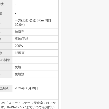
面積
-
地
-
一方(北西 公道 6.0m 間口
況
10.0m)
域
無指定
勢
宅地/平坦
200%
数
15区画
上の制限
-
更地
件
更地渡
効期限
2026年08月19日
らの「スマートステージ安食南」はいか
。0749-28-7777までいつでもお問い