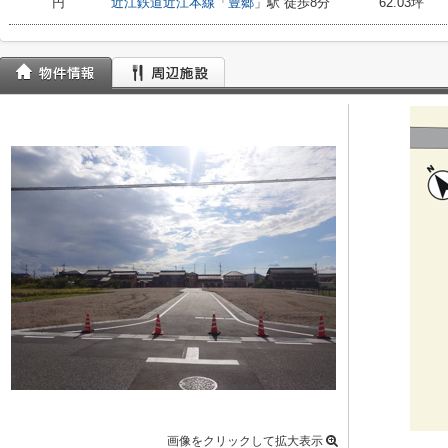
円
近江鉄道近江本線
「
豊郷
」駅 徒歩8分
62.03坪
画像をクリックして拡大表示