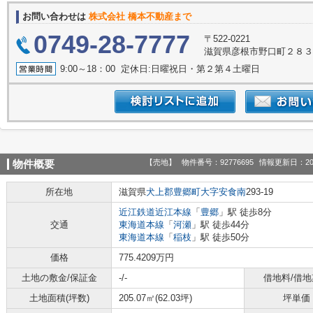
お問い合わせは
株式会社 橋本不動産まで
0749-28-7777
〒522-0221
滋賀県彦根市野口町２８
9:00～18：00 定休日:日曜祝日・第２第４土曜日
【売地】
物件番号：92776695
情報更新日：20
物件概要
所在地
滋賀県
犬上郡豊郷町
大字安食南
293-19
近江鉄道近江本線
「
豊郷
」駅 徒歩8分
交通
東海道本線
「
河瀬
」駅 徒歩44分
東海道本線
「
稲枝
」駅 徒歩50分
価格
775.4209万円
土地の敷金/保証金
-/-
借地料/借地
土地面積(坪数)
205.07㎡(62.03坪)
坪単価