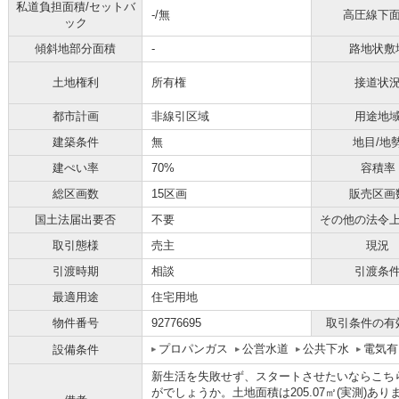
私道負担面積/セットバ
-/無
高圧線下
ック
傾斜地部分面積
-
路地状敷
土地権利
所有権
接道状
都市計画
非線引区域
用途地
建築条件
無
地目/地
建ぺい率
70%
容積率
総区画数
15区画
販売区画
国土法届出要否
不要
その他の法令
取引態様
売主
現況
引渡時期
相談
引渡条
最適用途
住宅用地
物件番号
92776695
取引条件の有
プロパンガス
公営水道
公共下水
電気有
設備条件
新生活を失敗せず、スタートさせたいならこち
がでしょうか。土地面積は205.07㎡(実測)あります