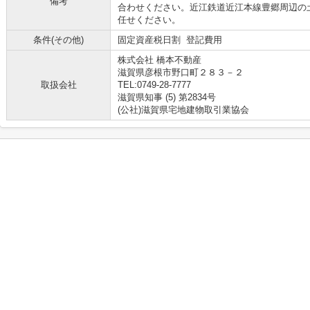
備考
合わせください。近江鉄道近江本線豊郷周辺の
任せください。
条件(その他)
固定資産税日割 登記費用
株式会社 橋本不動産
滋賀県彦根市野口町２８３－２
取扱会社
TEL:0749-28-7777
滋賀県知事 (5) 第2834号
(公社)滋賀県宅地建物取引業協会