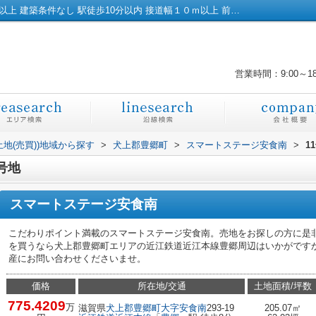
スマートステージ安食南11号地｜土地60坪以上 建築条件なし 駅徒歩10分以内 接道幅１０ｍ以上 前道６ｍ以上｜彦根市の土地｜株式会社橋本不動産
営業時間：9:00～1
土地(売買))地域から探す
>
犬上郡豊郷町
>
スマートステージ安食南
>
1
号地
スマートステージ安食南
こだわりポイント満載のスマートステージ安食南。売地をお探しの方に是
を買うなら犬上郡豊郷町エリアの近江鉄道近江本線豊郷周辺はいかがですか。07
産にお問い合わせくださいませ。
価格
所在地/交通
土地面積/坪数
775.4209
万
滋賀県
犬上郡豊郷町
大字安食南
293-19
205.07㎡