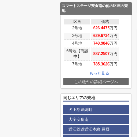
スマートステージ安食南
の他の区画の売
地
区画
価格
2号地
626.4473
万円
3号地
629.6734
万円
4号地
740.9846
万円
6号地【商談
887.2507
万円
中】
7号地
785.3626
万円
もっと見る
この物件の詳細ページへ
同じエリアの売地
犬上郡豊郷町
大字安食南
近江鉄道近江本線 豊郷