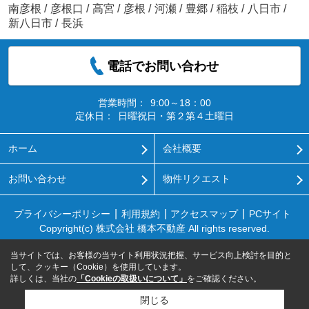
南彦根
/
彦根口
/
高宮
/
彦根
/
河瀬
/
豊郷
/
稲枝
/
八日市
/
新八日市
/
長浜
電話でお問い合わせ
営業時間：
9:00～18：00
定休日：
日曜祝日・第２第４土曜日
ホーム
会社概要
お問い合わせ
物件リクエスト
プライバシーポリシー
利用規約
アクセスマップ
PCサイト
Copyright(c) 株式会社 橋本不動産 All rights reserved.
当サイトでは、お客様の当サイト利用状況把握、サービス向上検討を目的と
して、クッキー（Cookie）を使用しています。
詳しくは、当社の
「Cookieの取扱いについて」
をご確認ください。
閉じる