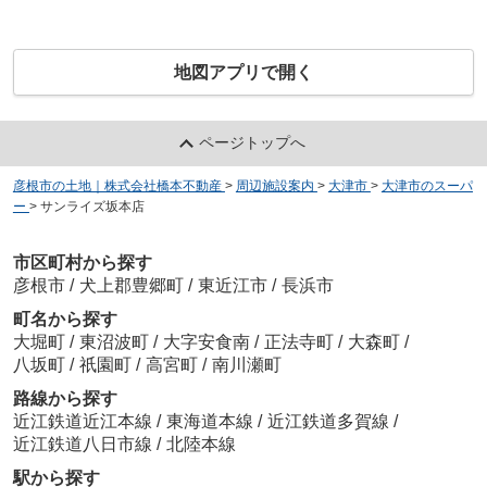
地図アプリで開く
ページトップへ
彦根市の土地｜株式会社橋本不動産
>
周辺施設案内
>
大津市
>
大津市のスーパ
ー
>
サンライズ坂本店
市区町村から探す
彦根市
/
犬上郡豊郷町
/
東近江市
/
長浜市
町名から探す
大堀町
/
東沼波町
/
大字安食南
/
正法寺町
/
大森町
/
八坂町
/
祇園町
/
高宮町
/
南川瀬町
路線から探す
近江鉄道近江本線
/
東海道本線
/
近江鉄道多賀線
/
近江鉄道八日市線
/
北陸本線
駅から探す