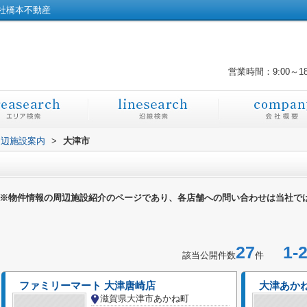
社橋本不動産
営業時間：9:00～1
周辺施設案内
>
大津市
※物件情報の周辺施設紹介のページであり、各店舗への問い合わせは当社で
27
1-2
該当公開件数
件
ファミリーマート 大津唐崎店
大津あか
滋賀県大津市あかね町