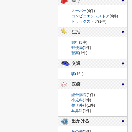
買う
スーパー
(4件)
コンビニエンスストア
(4件)
ドラッグストア
(1件)
生活
銀行
(3件)
郵便局
(1件)
警察
(1件)
交通
駅
(1件)
医療
総合病院
(1件)
小児科
(1件)
整形外科
(1件)
耳鼻科
(1件)
出かける
その他
(1件)