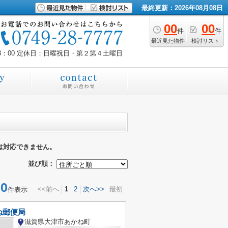
最終更新：2026年08月08日
00
00
件
件
最近見た物件
検討リスト
8：00
定休日：日曜祝日・第２第４土曜日
は対応できません。
並び順：
0
<<前へ
1
2
次へ>>
最初
件表示
ね郵便局
滋賀県大津市あかね町