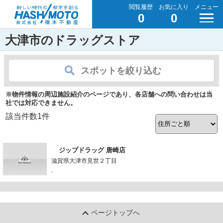
閲覧履歴
お気に入り
メニュー
0
0
大津市のドラッグストア
スポットを絞り込む
※物件情報の周辺施設紹介のページであり、各店舗への問い合わせは当
社では対応できません。
該当件数
1
件
ジップドラッグ 唐崎店
滋賀県大津市見世２丁目
-
ページトップへ