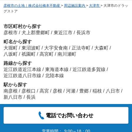
彦根市の土地｜株式会社橋本不動産
>
周辺施設案内
>
大津市
>
大津市のドラッ
グストア
市区町村から探す
彦根市
/
犬上郡豊郷町
/
東近江市
/
長浜市
町名から探す
大堀町
/
東沼波町
/
大字安食南
/
正法寺町
/
大森町
/
八坂町
/
祇園町
/
高宮町
/
南川瀬町
路線から探す
近江鉄道近江本線
/
東海道本線
/
近江鉄道多賀線
/
近江鉄道八日市線
/
北陸本線
駅から探す
南彦根
/
彦根口
/
高宮
/
彦根
/
河瀬
/
豊郷
/
稲枝
/
八日市
/
新八日市
/
長浜
電話でお問い合わせ
営業時間：
9:00～18：00