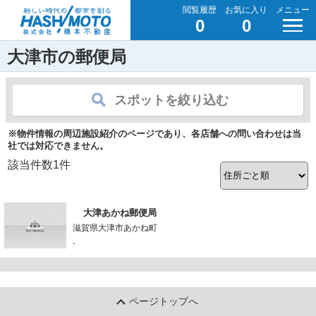
閲覧履歴
お気に入り
メニュー
0
0
大津市の郵便局
スポットを絞り込む
※物件情報の周辺施設紹介のページであり、各店舗への問い合わせは当
社では対応できません。
該当件数
1
件
大津あかね郵便局
滋賀県大津市あかね町
-
ページトップへ