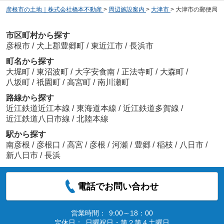
彦根市の土地｜株式会社橋本不動産
>
周辺施設案内
>
大津市
>
大津市の郵便局
市区町村から探す
彦根市
/
犬上郡豊郷町
/
東近江市
/
長浜市
町名から探す
大堀町
/
東沼波町
/
大字安食南
/
正法寺町
/
大森町
/
八坂町
/
祇園町
/
高宮町
/
南川瀬町
路線から探す
近江鉄道近江本線
/
東海道本線
/
近江鉄道多賀線
/
近江鉄道八日市線
/
北陸本線
駅から探す
南彦根
/
彦根口
/
高宮
/
彦根
/
河瀬
/
豊郷
/
稲枝
/
八日市
/
新八日市
/
長浜
電話でお問い合わせ
営業時間：
9:00～18：00
定休日：
日曜祝日・第２第４土曜日