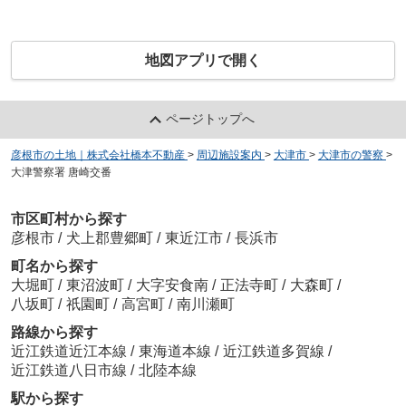
地図アプリで開く
ページトップへ
彦根市の土地｜株式会社橋本不動産
>
周辺施設案内
>
大津市
>
大津市の警察
>
大津警察署 唐崎交番
市区町村から探す
彦根市
/
犬上郡豊郷町
/
東近江市
/
長浜市
町名から探す
大堀町
/
東沼波町
/
大字安食南
/
正法寺町
/
大森町
/
八坂町
/
祇園町
/
高宮町
/
南川瀬町
路線から探す
近江鉄道近江本線
/
東海道本線
/
近江鉄道多賀線
/
近江鉄道八日市線
/
北陸本線
駅から探す