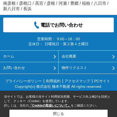
南彦根
/
彦根口
/
高宮
/
彦根
/
河瀬
/
豊郷
/
稲枝
/
八日市
/
新八日市
/
長浜
電話でお問い合わせ
営業時間：
9:00～18：00
定休日：
日曜祝日・第２第４土曜日
ホーム
会社概要
お問い合わせ
物件リクエスト
プライバシーポリシー
利用規約
アクセスマップ
PCサイト
Copyright(c) 株式会社 橋本不動産 All rights reserved.
当サイトでは、お客様の当サイト利用状況把握、サービス向上検討を目的と
して、クッキー（Cookie）を使用しています。
詳しくは、当社の
「Cookieの取扱いについて」
をご確認ください。
閉じる