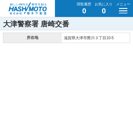
閲覧履歴
お気に入り
メニュー
0
0
大津警察署 唐崎交番
所在地
滋賀県大津市際川３丁目10-5