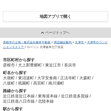
地図アプリで開く
ページトップへ
彦根市の土地｜株式会社橋本不動産
>
周辺施設案内
>
大津市
>
大津市のコンビ
ニエンスストア
>
ローソン 大津坂本七丁目店
市区町村から探す
彦根市
/
犬上郡豊郷町
/
東近江市
/
長浜市
町名から探す
大堀町
/
東沼波町
/
大字安食南
/
正法寺町
/
大森町
/
八坂町
/
祇園町
/
高宮町
/
南川瀬町
路線から探す
近江鉄道近江本線
/
東海道本線
/
近江鉄道多賀線
/
近江鉄道八日市線
/
北陸本線
駅から探す