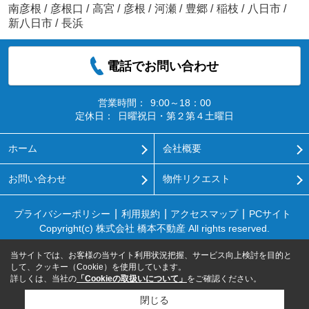
南彦根
/
彦根口
/
高宮
/
彦根
/
河瀬
/
豊郷
/
稲枝
/
八日市
/
新八日市
/
長浜
電話でお問い合わせ
営業時間：
9:00～18：00
定休日：
日曜祝日・第２第４土曜日
ホーム
会社概要
お問い合わせ
物件リクエスト
プライバシーポリシー
利用規約
アクセスマップ
PCサイト
Copyright(c) 株式会社 橋本不動産 All rights reserved.
当サイトでは、お客様の当サイト利用状況把握、サービス向上検討を目的と
して、クッキー（Cookie）を使用しています。
詳しくは、当社の
「Cookieの取扱いについて」
をご確認ください。
閉じる